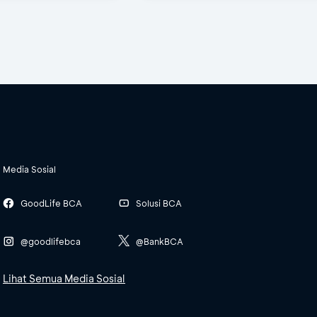
Media Sosial
GoodLife BCA
Solusi BCA
@goodlifebca
@BankBCA
Lihat Semua Media Sosial