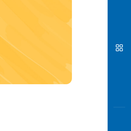
Awas
Modus
Buka
Rekeni
Tahapa
Edukati