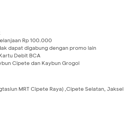
k
elanjaan Rp 100.000
idak dapat digabung dengan promo lain
artu Debit BCA
aybun Cipete dan Kaybun Grogol
Sgtasiun MRT Cipete Raya) ,Cipete Selatan, Jaksel