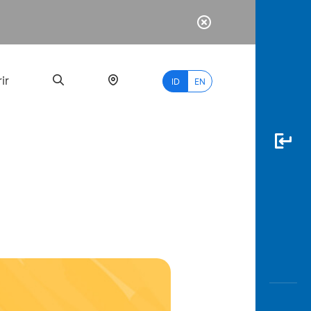
ir
ID
EN
PALING
BANYAK
DICARI
myBCA
Paylate