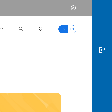
ir
ID
EN
PALING
BANYAK
DICARI
myBCA
Paylate