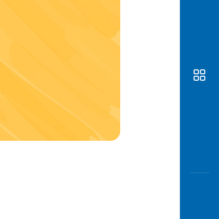
Awas
Modus
Buka
Rekeni
Tahapa
Edukati