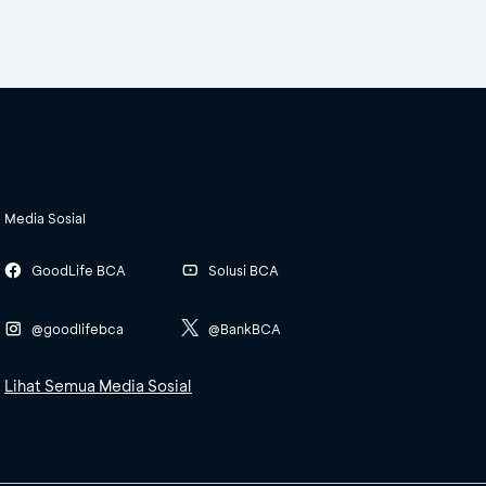
Media Sosial
GoodLife BCA
Solusi BCA
@goodlifebca
@BankBCA
Lihat Semua Media Sosial