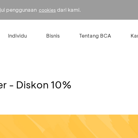
ujui penggunaan
dari kami.
cookies
Individu
Bisnis
Tentang BCA
Kar
r - Diskon 10%