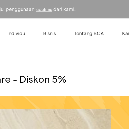
ujui penggunaan
dari kami.
cookies
Individu
Bisnis
Tentang BCA
Kar
e - Diskon 5%