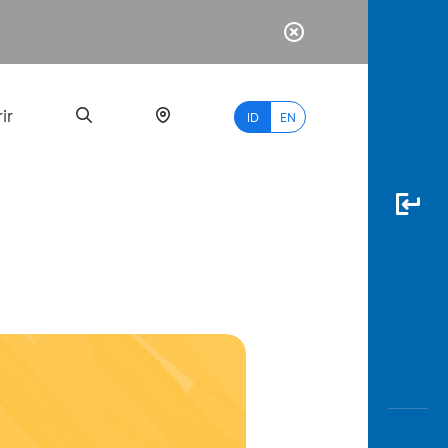
ir
ID
EN
PALING
BANYAK
DICARI
myBCA
Paylate