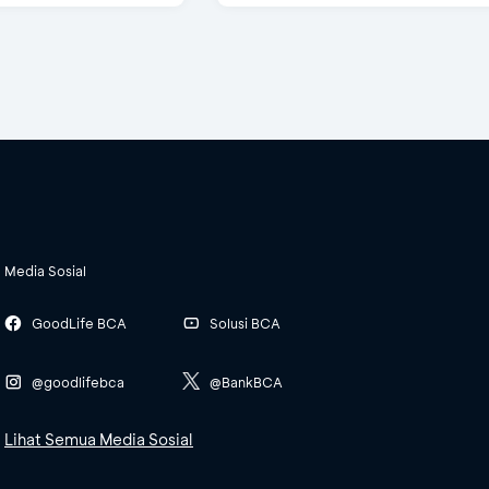
Media Sosial
GoodLife BCA
Solusi BCA
@goodlifebca
@BankBCA
Lihat Semua Media Sosial