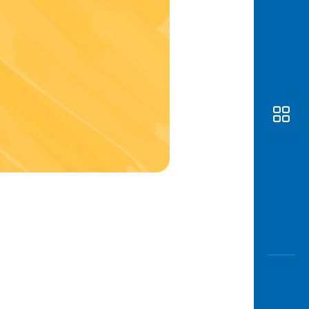
Awas
Modus
Buka
Rekeni
Tahapa
Edukati