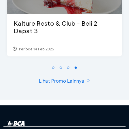
The Legends 8 Infinity, The World
of Studio Ghibli X Makoto
Shinka...
Periode 27 Agt 2024
Lihat Promo Lainnya