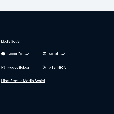
Media Sosial
GoodLife BCA
Solusi BCA
@goodlifebca
@BankBCA
Lihat Semua Media Sosial