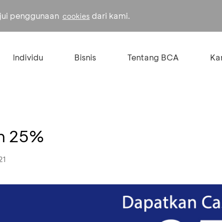
ujui penggunaan
dari kami.
cookies
Individu
Bisnis
Tentang BCA
Kar
on 25%
21