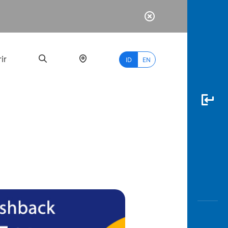
ir
ID
EN
PALING
BANYAK
DICARI
myBCA
Paylate