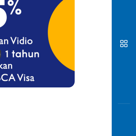
Awas
Modus
Buka
Rekeni
Tahapa
Edukati