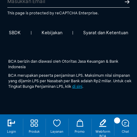
This page is protected by reCAPTCHA Enterprise.
SBDK
Kebijakan
Syarat dan Ketentuan
|
|
BCA berizin dan diawasi oleh Otoritas Jasa Keuangan & Bank
Indonesia
BCA merupakan peserta penjaminan LPS. Maksimum nilai simpanan
yang dijamin LPS per Nasabah per Bank adalah Rp2 miliar. Untuk cek
Tingkat Bunga Penjaminan LPS, klik
di sini
.
Login
Produk
Layanan
Promo
Webform
Chat
BCA