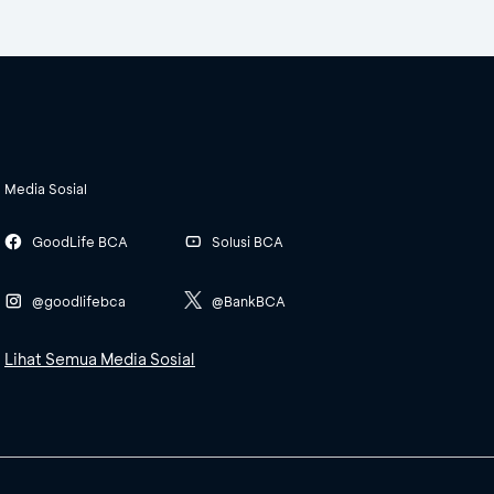
Media Sosial
GoodLife BCA
Solusi BCA
@goodlifebca
@BankBCA
Lihat Semua Media Sosial