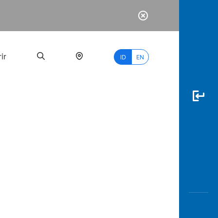
ir
ID
EN
PALING
BANYAK
DICARI
myBCA
Paylate