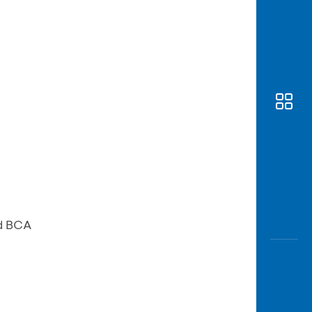
Awas
Modus
Buka
Rekeni
Tahapa
Edukati
d BCA