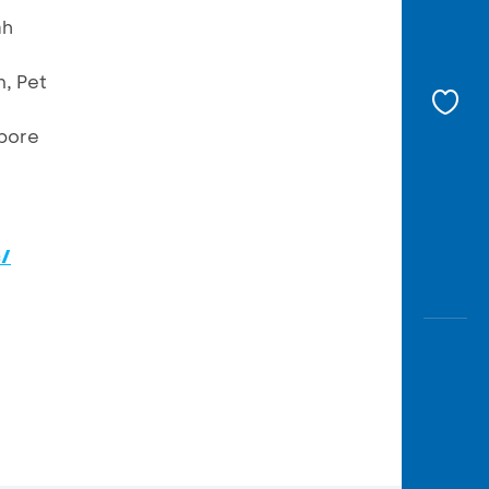
ah
, Pet
apore
c/