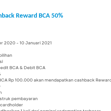
shback Reward BCA 50%
r 2020 - 10 Januari 2021
ilihan
si
redit BCA & Debit BCA
%
BCA Rp 100.000 akan mendapatkan cashback Rewar
0
n
1 struk pembayaran
/cardholder
iberikan 1 kali dari nominal redemption terbesar