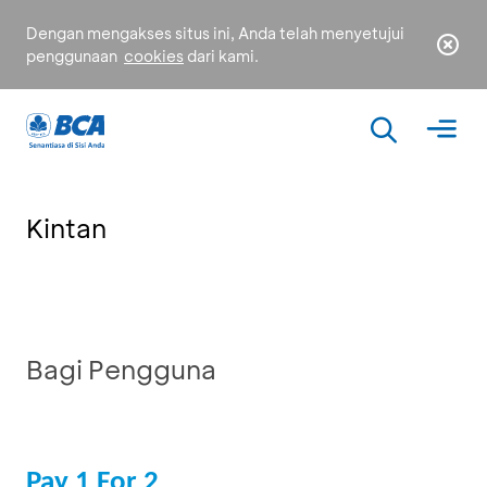
Dengan mengakses situs ini, Anda telah menyetujui
penggunaan
cookies
dari kami.
Kintan
Bagi Pengguna
Pay 1 For 2