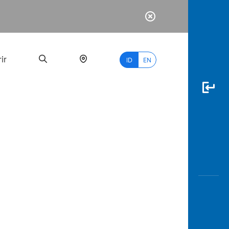
ir
ID
EN
PALING
BANYAK
DICARI
myBCA
Paylate