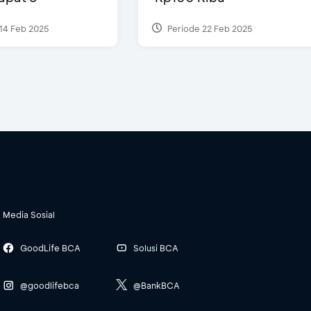
14 Feb 2025
Periode 22 Feb 2025
Media Sosial
GoodLife BCA
Solusi BCA
@goodlifebca
@BankBCA