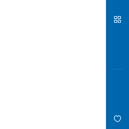
Awas
Modus
Buka
Rekeni
Tahapa
Edukati