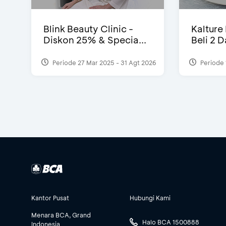
Blink Beauty Clinic -
Kalture
Diskon 25% & Specia...
Beli 2 
Periode 27 Mar 2025 - 31 Agt 2026
Periode 
Kantor Pusat
Hubungi Kami
Menara BCA, Grand
Halo BCA 1500888
Indonesia