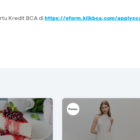
rtu Kredit BCA di
https://eform.klikbca.com/applycc