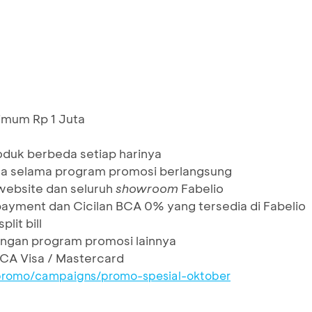
mum Rp 1 Juta
roduk berbeda setiap harinya
ta selama program promosi berlangsung
website dan seluruh
showroom
Fabelio
l payment dan Cicilan BCA 0% yang tersedia di Fabelio
lit bill
ngan program promosi lainnya
BCA Visa / Mastercard
/promo/campaigns/promo-spesial-oktober