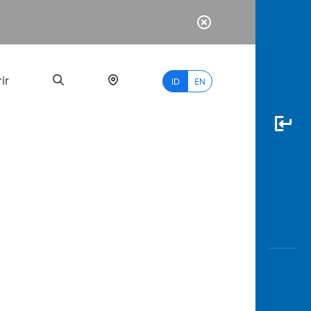
ir
ID
EN
PALING
BANYAK
DICARI
myBCA
Paylate