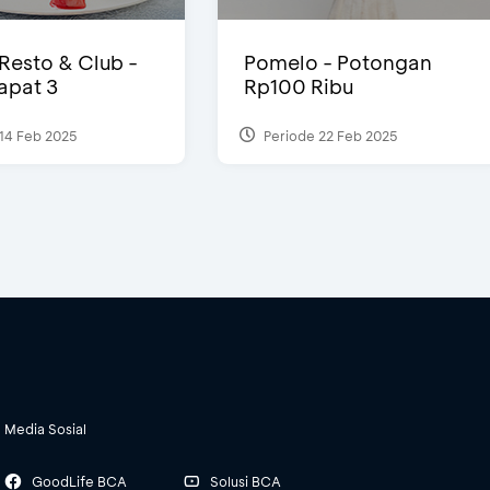
 Resto & Club -
Pomelo - Potongan
Dapat 3
Rp100 Ribu
14 Feb 2025
Periode 22 Feb 2025
Media Sosial
GoodLife BCA
Solusi BCA