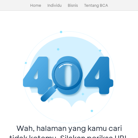
Home
Individu
Bisnis
Tentang BCA
Wah, halaman yang kamu cari
tidak ketemu. Silakan periksa URL