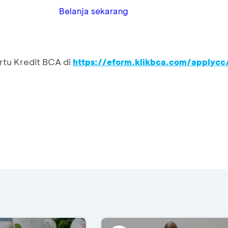
Belanja sekarang
rtu Kredit BCA di
https://eform.klikbca.com/applycc