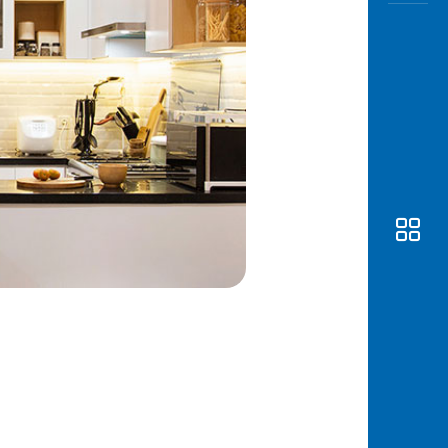
Awas
Modus
Buka
Rekeni
Tahapa
Edukati