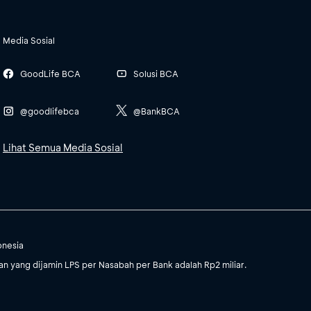
Media Sosial
GoodLife BCA
Solusi BCA
@goodlifebca
@BankBCA
Lihat Semua Media Sosial
onesia
 yang dijamin LPS per Nasabah per Bank adalah Rp2 miliar.