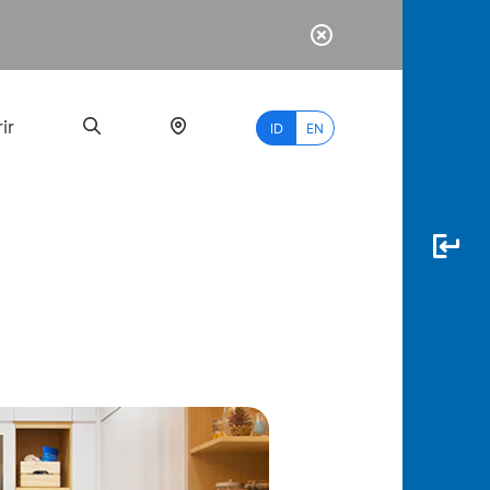
ir
ID
EN
PALING
BANYAK
DICARI
myBCA
Paylate