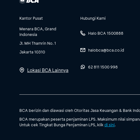
Kantor Pusat
Hubungi Kami
Menara BCA, Grand
Halo BCA 1500888
Indonesia
Jl. MH Thamrin No. 1
halobca@bca.co.id
Jakarta 10310
62 811 1500 998
Lokasi BCA Lainnya
BCA berizin dan diawasi oleh Otoritas Jasa Keuangan & Bank Ind
BCA merupakan peserta penjaminan LPS. Maksimum nilai simpanan
Untuk cek Tingkat Bunga Penjaminan LPS, klik
di sini
.