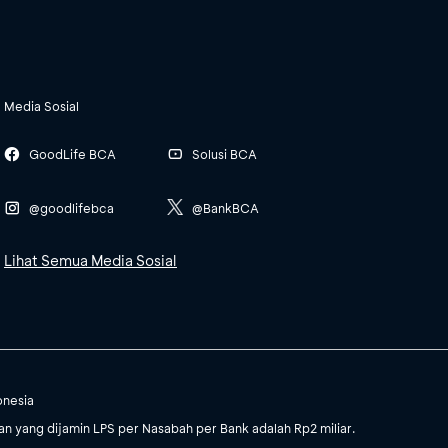
Media Sosial
GoodLife BCA
Solusi BCA
@goodlifebca
@BankBCA
Lihat Semua Media Sosial
onesia
 yang dijamin LPS per Nasabah per Bank adalah Rp2 miliar.