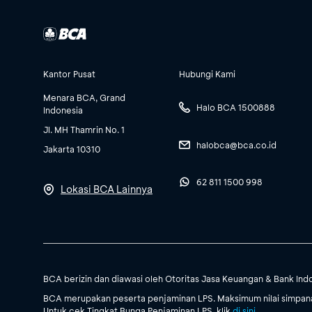
Kantor Pusat
Hubungi Kami
Menara BCA, Grand
Halo BCA 1500888
Indonesia
Jl. MH Thamrin No. 1
halobca@bca.co.id
Jakarta 10310
62 811 1500 998
Lokasi BCA Lainnya
BCA berizin dan diawasi oleh Otoritas Jasa Keuangan & Bank Ind
BCA merupakan peserta penjaminan LPS. Maksimum nilai simpanan
Untuk cek Tingkat Bunga Penjaminan LPS, klik
di sini
.