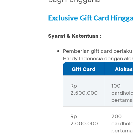
Exclusive Gift Card Hingg
Syarat & Ketentuan :
Pemberian gift card berlaku
Hardy Indonesia dengan alok
Gift Card
Alokas
Rp
100
2.500.000
cardhol
pertama
Rp
200
2.000.000
cardhol
pertama