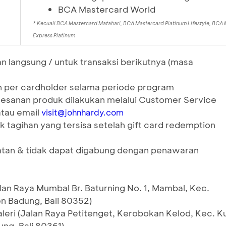
BCA Mastercard World
* Kecuali BCA Mastercard Matahari, BCA Mastercard Platinum Lifestyle, BC
Express Platinum
n langsung / untuk transaksi berikutnya (masa
on per cardholder selama periode program
esanan produk dilakukan melalui Customer Service
tau email
visit@johnhardy.com
k tagihan yang tersisa setelah gift card redemption
patan & tidak dapat digabung dengan penawaran
lan Raya Mumbal Br. Baturning No. 1, Mambal, Kec.
n Badung, Bali 80352)
leri (Jalan Raya Petitenget, Kerobokan Kelod, Kec. K
ng, Bali 80361)