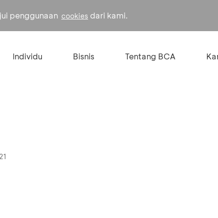
ujui penggunaan
dari kami.
cookies
Individu
Bisnis
Tentang BCA
Kar
21