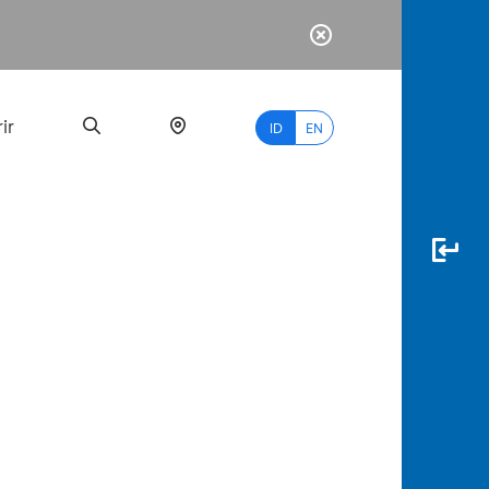
ir
ID
EN
PALING
BANYAK
DICARI
myBCA
Paylate