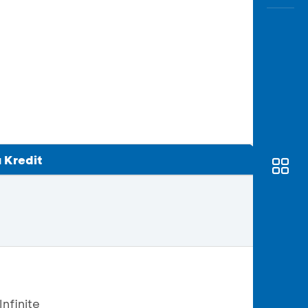
Awas
Modus
Buka
Rekeni
Tahapa
Edukati
 Kredit
Infinite