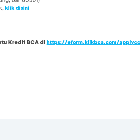
k,
klik disini
rtu Kredit BCA di
https://eform.klikbca.com/applyc