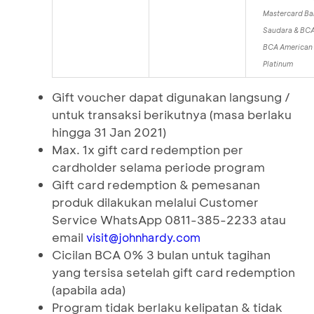
Mastercard Ba
Saudara & BCA
BCA American 
Platinum
Gift voucher dapat digunakan langsung /
untuk transaksi berikutnya (masa berlaku
hingga 31 Jan 2021)
Max. 1x gift card redemption per
cardholder selama periode program
Gift card redemption & pemesanan
produk dilakukan melalui Customer
Service WhatsApp 0811-385-2233 atau
email
visit@johnhardy.com
Cicilan BCA 0% 3 bulan untuk tagihan
yang tersisa setelah gift card redemption
(apabila ada)
Program tidak berlaku kelipatan & tidak