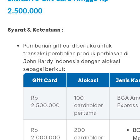
2.500.000
Syarat & Ketentuan :
Pemberian gift card berlaku untuk
transaksi pembelian produk perhiasan di
John Hardy Indonesia dengan alokasi
sebagai berikut:
Gift Card
Alokasi
Jenis Kar
Rp
100
BCA Ame
2.500.000
cardholder
Express 
pertama
Rp
200
BC
2.000.000
cardholder
Ma