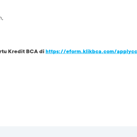
n,
rtu Kredit BCA di
https://eform.klikbca.com/applyc