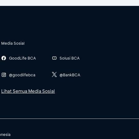
Media Sosial
GoodLife BCA
Solusi BCA
@goodlifebca
@BankBCA
Lihat Semua Media Sosial
onesia