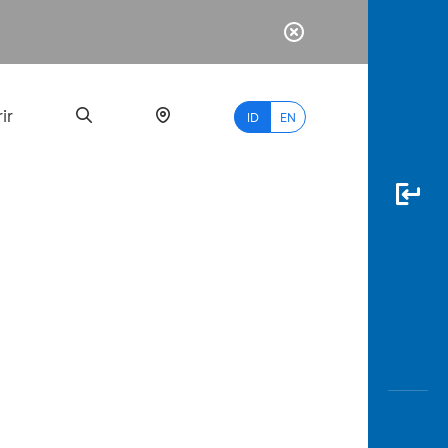
ir
ID
EN
PALING
BANYAK
DICARI
myBCA
Paylate