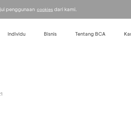
ujui penggunaan
dari kami.
cookies
Individu
Bisnis
Tentang BCA
Kar
21