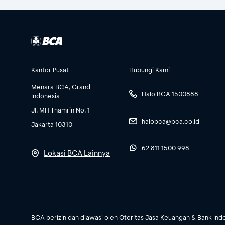
Kantor Pusat
Hubungi Kami
Menara BCA, Grand
Halo BCA 1500888
Indonesia
Jl. MH Thamrin No. 1
halobca@bca.co.id
Jakarta 10310
62 811 1500 998
Lokasi BCA Lainnya
BCA berizin dan diawasi oleh Otoritas Jasa Keuangan & Bank Ind