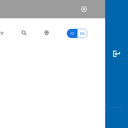
ir
ID
EN
PALING
BANYAK
DICARI
myBCA
Paylate