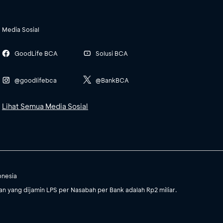
Media Sosial
GoodLife BCA
Solusi BCA
@goodlifebca
@BankBCA
Lihat Semua Media Sosial
onesia
 yang dijamin LPS per Nasabah per Bank adalah Rp2 miliar.