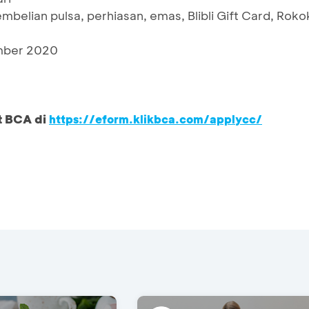
mbelian pulsa, perhiasan, emas, Blibli Gift Card, Roko
ember 2020
t BCA di
https://eform.klikbca.com/applycc/