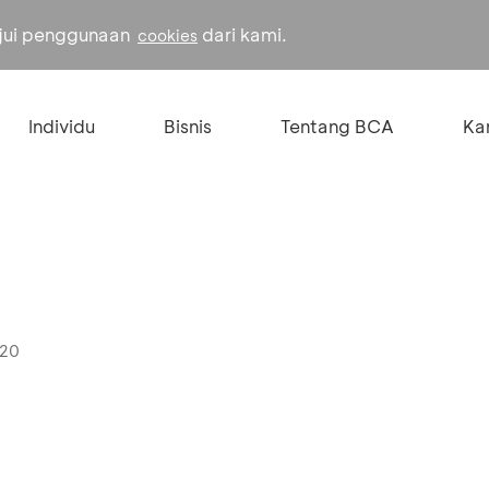
ujui penggunaan
dari kami.
cookies
Individu
Bisnis
Tentang BCA
Kar
020