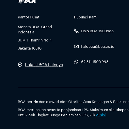
Kantor Pusat
Hubungi Kami
Menara BCA, Grand
Halo BCA 1500888
Indonesia
Jl. MH Thamrin No. 1
halobca@bca.co.id
Jakarta 10310
62 811 1500 998
Lokasi BCA Lainnya
BCA berizin dan diawasi oleh Otoritas Jasa Keuangan & Bank Ind
BCA merupakan peserta penjaminan LPS. Maksimum nilai simpanan
Untuk cek Tingkat Bunga Penjaminan LPS, klik
di sini
.