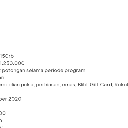
 150rb
 1.250.000
x potongan selama periode program
ri
mbelian pulsa, perhiasan, emas, Blibli Gift Card, Roko
mber 2020
000
n
ri