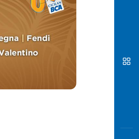
Awas
Modus
Buka
Rekeni
Tahapa
Edukati