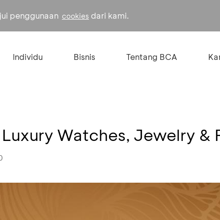
ujui penggunaan
dari kami.
cookies
Individu
Bisnis
Tentang BCA
Kar
l Luxury Watches, Jewelry & 
0