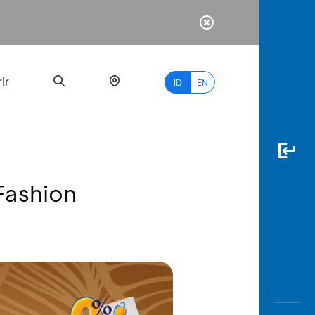
ir
ID
EN
Fashion
PALING
BANYAK
DICARI
myBCA
Paylate