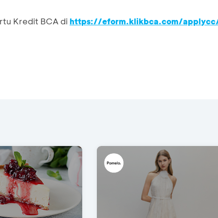
rtu Kredit BCA di
https://eform.klikbca.com/applycc