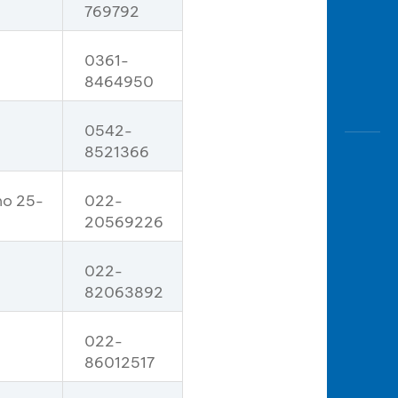
769792
0361-
8464950
0542-
8521366
no 25-
022-
20569226
022-
82063892
022-
86012517