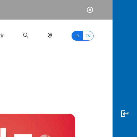
ir
ID
EN
PALING
BANYAK
DICARI
myBCA
Paylate