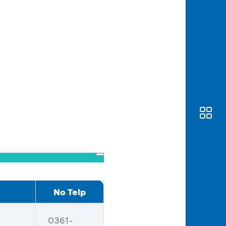
No Telp
0361-