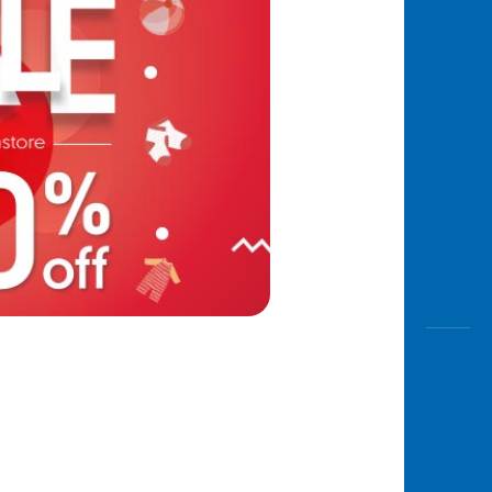
Awas
Modus
Buka
Rekeni
Tahapa
Edukati