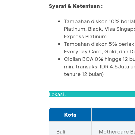
Syarat & Ketentuan :
Tambahan diskon 10% berlak
Platinum, Black, Visa Singa
Express Platinum
Tambahan diskon 5% berlaku
Everyday Card, Gold, dan D
Cicilan BCA 0% hingga 12 bul
min. transaksi IDR 4.5Juta u
tenure 12 bulan)
Lokasi :
Kota
Bali
Mothercare Bal