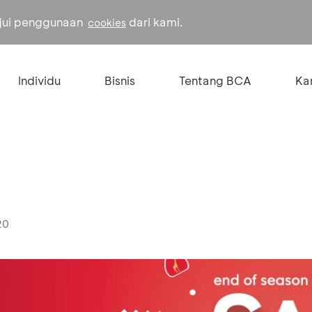
ujui penggunaan
dari kami.
cookies
Individu
Bisnis
Tentang BCA
Kar
20