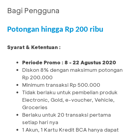
Bagi Pengguna
Potongan hingga Rp 200 ribu
Syarat & Ketentuan :
Periode Promo : 8 - 22 Agustus 2020
Diskon 8% dengan maksimum potongan
Rp 200.000
Minimum transaksi Rp 500.000
Tidak berlaku untuk pembelian produk
Electronic, Gold, e-voucher, Vehicle,
Groceries
Berlaku untuk 20 transaksi pertama
setiap hari nya
1 Akun, 1 Kartu Kredit BCA hanya dapat