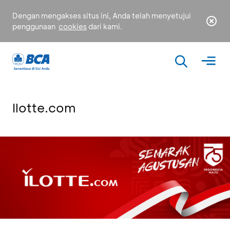
Dengan mengakses situs ini, Anda telah menyetujui
penggunaan
cookies
dari kami.
Ilotte.com