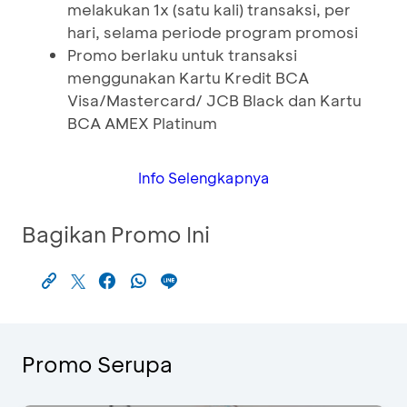
melakukan 1x (satu kali) transaksi, per
hari, selama periode program promosi
Promo berlaku untuk transaksi
menggunakan Kartu Kredit BCA
Visa/Mastercard/ JCB Black dan Kartu
BCA AMEX Platinum
Info Selengkapnya
Bagikan Promo Ini
Promo Serupa