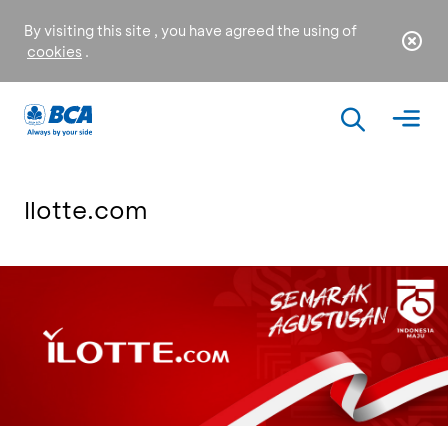
By visiting this site , you have agreed the using of
cookies
.
Ilotte.com