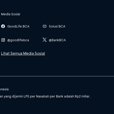
Media Sosial
GoodLife BCA
Solusi BCA
@goodlifebca
@BankBCA
Lihat Semua Media Sosial
onesia
 yang dijamin LPS per Nasabah per Bank adalah Rp2 miliar.