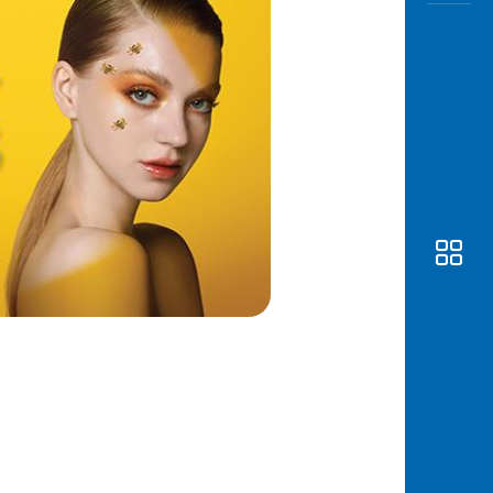
Awas
Modus
Buka
Rekeni
Tahapa
Edukati