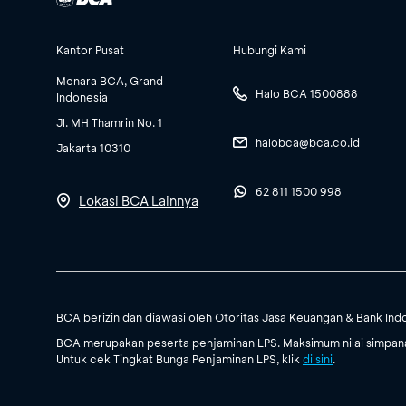
Kantor Pusat
Hubungi Kami
Menara BCA, Grand
Halo BCA 1500888
Indonesia
Jl. MH Thamrin No. 1
halobca@bca.co.id
Jakarta 10310
62 811 1500 998
Lokasi BCA Lainnya
BCA berizin dan diawasi oleh Otoritas Jasa Keuangan & Bank Ind
BCA merupakan peserta penjaminan LPS. Maksimum nilai simpanan
Untuk cek Tingkat Bunga Penjaminan LPS, klik
di sini
.