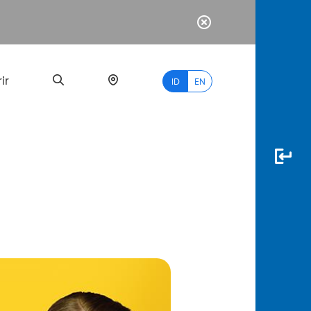
ir
ID
EN
PALING
BANYAK
DICARI
myBCA
Paylate