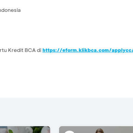
Indonesia
rtu Kredit BCA di
https://eform.klikbca.com/applycc