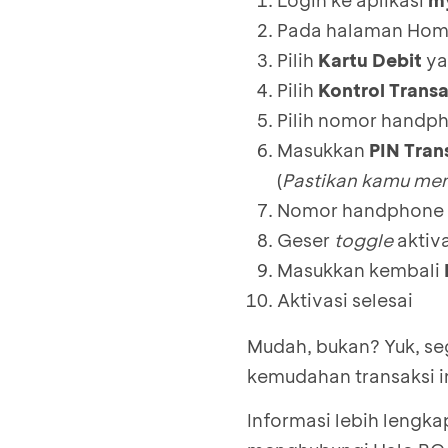
Login ke aplikasi
m
Pada halaman Hom
Pilih
Kartu Debit
ya
Pilih
Kontrol Transa
Pilih nomor handph
Masukkan
PIN Tran
(
Pastikan kamu mem
Nomor handphone b
Geser
toggle
aktiv
Masukkan kembali
Aktivasi selesai
Mudah, bukan? Yuk, seg
kemudahan transaksi i
Informasi lebih lengka