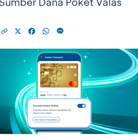
 Sumber Dana Poket Valas