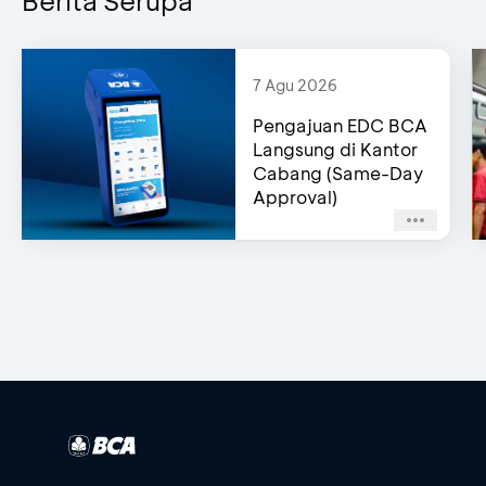
Berita Serupa
7 Agu 2026
Pengajuan EDC BCA
Langsung di Kantor
Cabang (Same-Day
Approval)