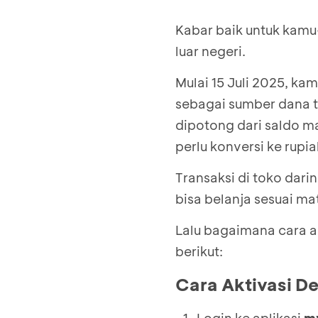
Kabar baik untuk kamu
luar negeri.
Mulai 15 Juli 2025, k
sebagai sumber dana t
dipotong dari saldo m
perlu konversi ke rupia
Transaksi di toko dari
bisa belanja sesuai ma
Lalu bagaimana cara a
berikut:
Cara Aktivasi D