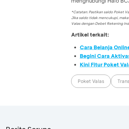
menghubungi Halo BCA 
*Catatan: Pastikan saldo Poket Va
Jika saldo tidak mencukupi, maka 
Valas dengan Debet Rekening Ind
Artikel terkait:
Cara Belanja Onli
Begini Cara Aktiv
Kini Fitur Poket V
Poket Valas
Trans