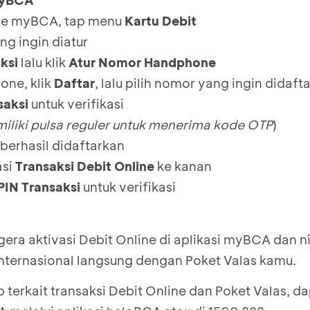
yBCA
e myBCA, tap menu
Kartu Debit
ng ingin diatur
ksi
lalu klik
Atur Nomor Handphone
one, klik
Daftar
, lalu pilih nomor yang ingin didaft
saksi
untuk verifikasi
iliki pulsa reguler untuk menerima kode OTP
)
erhasil didaftarkan
asi
Transaksi Debit Online
ke kanan
PIN Transaksi
untuk verifikasi
era aktivasi Debit Online di aplikasi myBCA dan n
nternasional langsung dengan Poket Valas kamu.
p terkait transaksi Debit Online dan Poket Valas, d