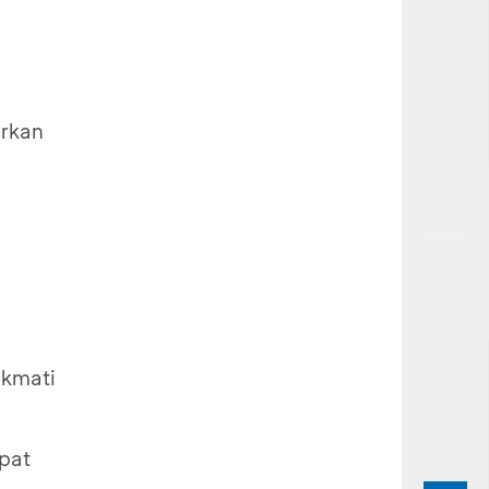
arkan
ikmati
apat