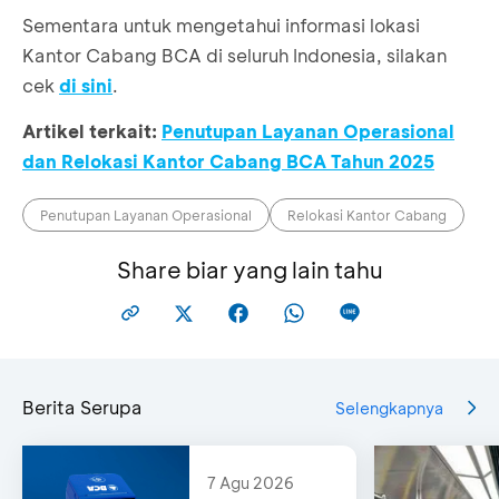
Sementara untuk mengetahui informasi lokasi
Royal Plaz
Kantor Cabang BCA di seluruh Indonesia, silakan
Lantai 2 Unit
KCP Plasa
Jl. Margorejo
No. 11, 12, 15
cek
di sini
.
Marina
Indah
Jl. Achmad Y
menjadi
No. 97-99,
Artikel terkait:
Penutupan Layanan Operasional
No. 16-18,
KCP Royal
Surabaya
Kec.
dan Relokasi Kantor Cabang BCA Tahun 2025
Plaza
60238
Wonokrom
Surabaya 60
Penutupan Layanan Operasional
Relokasi Kantor Cabang
Kompleks
Share biar yang lain tahu
Komplek
Perumaha
perumahan
Taman Kop
Taman Kopo
Indah II,
KCP Taman
Indah II
Blok I B No. 
Kopo Indah
Blok I B No. 31-
33,
32,
Berita Serupa
Selengkapnya
Kec. Margaas
Bandung
Kab. Bandu
40236
40215
7 Agu 2026