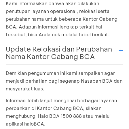
Kami informasikan bahwa akan dilakukan
penutupan layanan operasional, relokasi serta
perubahan nama untuk beberapa Kantor Cabang
BCA. Adapun informasi lengkap terkait hal
tersebut, bisa Anda cek melalui tabel berikut.
Update Relokasi dan Perubahan
Nama Kantor Cabang BCA
Demikian pengumuman ini kami sampaikan agar
menjadi perhatian bagi segenap Nasabah BCA dan
Nama Cabang
Alamat Lama
Alamat Ba
masyarakat luas.
Jl. Raya Bab
Informasi lebih lanjut mengenai berbagai layanan
Jl. Raya Babat
No. 234,
No. 232, Babat,
perbankan di Kantor Cabang BCA, silakan
KCP Babat
Kec. Babat
Lamongan
menghubungi Halo BCA 1500 888 atau melalui
Kab. Lamon
62271
62271
aplikasi haloBCA.