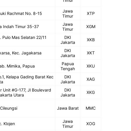
Timur
Jawa
asuki Rachmat No. 8-15
XTP
Timur
Jawa
da Indah Timur 35-37
XGM
Timur
l. Pulo Mas Selatan 22/11
DKI
XKB
Jakarta
DKI
karsa, Kec. Jagakarsa
XKT
Jakarta
Papua
Kab. Mimika, Papua
XKU
Tengah
o.1, Kelapa Gading Barat Kec
DKI
XAG
ta
Jakarta
 Unit #G-177, Jl Boulevard
DKI
XKG
akarta Utara
Jakarta
Cileungsi
Jawa Barat
MMC
Jawa
. Klojen
XOG
Timur