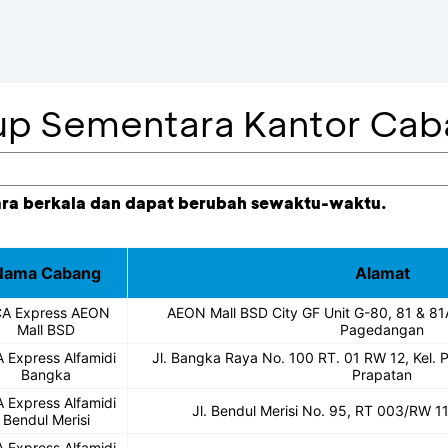
tup Sementara Kantor Ca
ara berkala dan dapat berubah sewaktu-waktu.
Nama Cabang
Alamat
A Express AEON
AEON Mall BSD City GF Unit G-80, 81 & 81
Mall BSD
Pagedangan
 Express Alfamidi
Jl. Bangka Raya No. 100 RT. 01 RW 12, Kel
Bangka
Prapatan
 Express Alfamidi
Jl. Bendul Merisi No. 95, RT 003/RW 1
Bendul Merisi
 Express Alfamidi