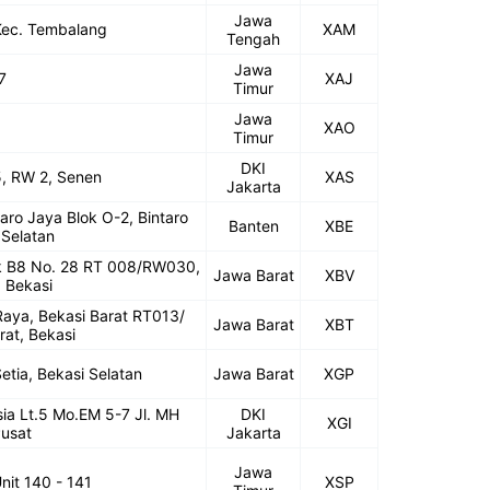
Jawa
 Kec. Tembalang
XAM
Tengah
Jawa
7
XAJ
Timur
Jawa
XAO
Timur
DKI
5, RW 2, Senen
XAS
Jakarta
aro Jaya Blok O-2, Bintaro
Banten
XBE
 Selatan
lok B8 No. 28 RT 008/RW030,
Jawa Barat
XBV
 Bekasi
 Raya, Bekasi Barat RT013/
Jawa Barat
XBT
rat, Bekasi
etia, Bekasi Selatan
Jawa Barat
XGP
ia Lt.5 Mo.EM 5-7 Jl. MH
DKI
XGI
Pusat
Jakarta
Jawa
nit 140 - 141
XSP