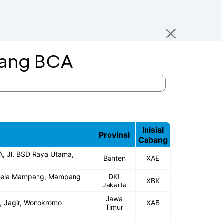
bang BCA
Inisial
Provinsi
Cabang
A, Jl. BSD Raya Utama,
Banten
XAE
. Pela Mampang, Mampang
DKI
XBK
Jakarta
Jawa
1, Jagir, Wonokromo
XAB
Timur