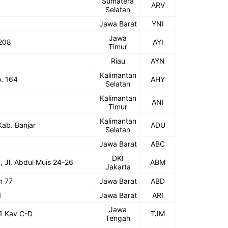
Sumatera
ARV
Selatan
Jawa Barat
YNI
Jawa
 208
AYI
Timur
Riau
AYN
Kalimantan
o. 164
AHY
Selatan
Kalimantan
ANI
Timur
Kalimantan
Kab. Banjar
ADU
Selatan
Jawa Barat
ABC
DKI
, Jl. Abdul Muis 24-26
ABM
Jakarta
h 77
Jawa Barat
ABD
1
Jawa Barat
ARI
Jawa
01 Kav C-D
TJM
Tengah