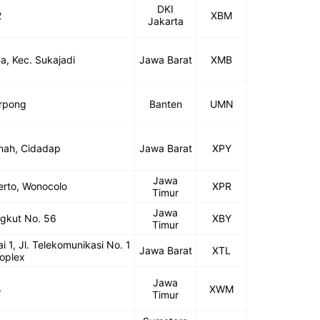
DKI
2
XBM
Jakarta
a, Kec. Sukajadi
Jawa Barat
XMB
rpong
Banten
UMN
anah, Cidadap
Jawa Barat
XPY
Jawa
kerto, Wonocolo
XPR
Timur
Jawa
ungkut No. 56
XBY
Timur
 1, Jl. Telekomunikasi No. 1
Jawa Barat
XTL
oplex
Jawa
4
XWM
Timur