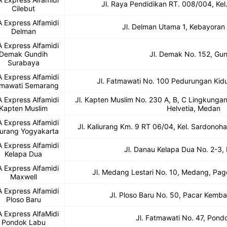
Jl. Raya Pendidikan RT. 008/004, Kel.
Cilebut
 Express Alfamidi
Jl. Delman Utama 1, Kebayoran
Delman
 Express Alfamidi
Demak Gundih
Jl. Demak No. 152, Gu
Surabaya
 Express Alfamidi
Jl. Fatmawati No. 100 Pedurungan Kid
mawati Semarang
 Express Alfamidi
Jl. Kapten Muslim No. 230 A, B, C Lingkungan
Kapten Muslim
Helvetia, Medan
 Express Alfamidi
Jl. Kaliurang Km. 9 RT 06/04, Kel. Sardonoha
iurang Yogyakarta
 Express Alfamidi
Jl. Danau Kelapa Dua No. 2-3,
Kelapa Dua
 Express Alfamidi
Jl. Medang Lestari No. 10, Medang, Pa
Maxwell
 Express Alfamidi
Jl. Ploso Baru No. 50, Pacar Kemb
Ploso Baru
 Express AlfaMidi
Jl. Fatmawati No. 47, Pond
Pondok Labu