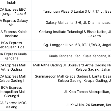
Indah
CA Express EBC
Tunjungan Plaza 6 Lantai 3 Unit 17, Jl. B
njungan Plaza 6
A Express Galaxy
Galaxy Mal Lantai 3-6, Jl. Dharmahusa
Mal
A Express Kalbis
Gedung Institute Teknologi & Bisnis Kalbe, J
Institute
Jakarta
BCA Express
Gg. Langgar III No. 6B, RT.11/RW.3, Jaga
Kebagusan Tiga
A Express Kuala
Kuala Kencana, Kec. Kuala Kencana, 
Kencana
CA Express Mall
Mall Artha Gading Jl. Boulevard Artha Gading N
Artha Gading
Kelapa Gading, Jakar
CA Express Mall
Summarecon Mall Kelapa Gading I, Lantai Dasar
Kelapa Gading I
Kelapa Gading, Kelapa Gading, J
BCA Express
etropolitan Mall
Jl. Kota Taman Metropolitan, 
Cileungsi
CA Express MOG
Jl. Kawi No. 24 Kauman, Kec
Malang