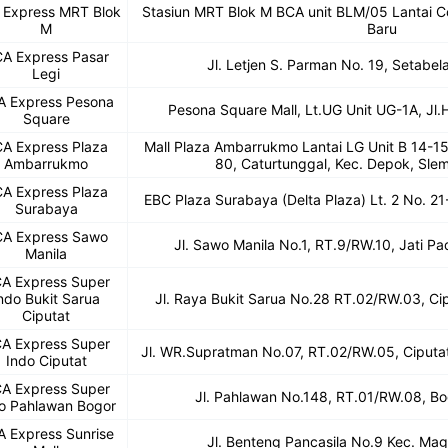
 Express MRT Blok
Stasiun MRT Blok M BCA unit BLM/05 Lantai C
M
Baru
A Express Pasar
Jl. Letjen S. Parman No. 19, Setabela
Legi
A Express Pesona
Pesona Square Mall, Lt.UG Unit UG-1A, J
Square
A Express Plaza
Mall Plaza Ambarrukmo Lantai LG Unit B 14-15
Ambarrukmo
80, Caturtunggal, Kec. Depok, Sle
A Express Plaza
EBC Plaza Surabaya (Delta Plaza) Lt. 2 No. 2
Surabaya
A Express Sawo
Jl. Sawo Manila No.1, RT.9/RW.10, Jati P
Manila
A Express Super
ndo Bukit Sarua
Jl. Raya Bukit Sarua No.28 RT.02/RW.03, Ci
Ciputat
A Express Super
Jl. WR.Supratman No.07, RT.02/RW.05, Ciputa
Indo Ciputat
A Express Super
Jl. Pahlawan No.148, RT.01/RW.08, Bo
o Pahlawan Bogor
 Express Sunrise
Jl. Benteng Pancasila No.9 Kec. Mag