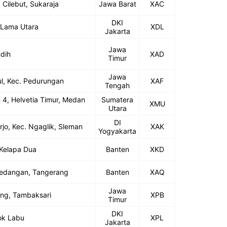
 Cilebut, Sukaraja
Jawa Barat
XAC
DKI
 Lama Utara
XDL
Jakarta
Jawa
ndih
XAD
Timur
Jawa
ul, Kec. Pedurungan
XAF
Tengah
 4, Helvetia Timur, Medan
Sumatera
XMU
Utara
DI
rjo, Kec. Ngaglik, Sleman
XAK
Yogyakarta
 Kelapa Dua
Banten
XKD
gedangan, Tangerang
Banten
XAQ
Jawa
ang, Tambaksari
XPB
Timur
DKI
ok Labu
XPL
Jakarta