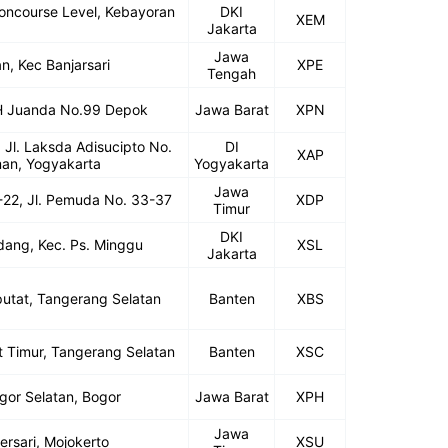
oncourse Level, Kebayoran
DKI
XEM
Jakarta
Jawa
n, Kec Banjarsari
XPE
Tengah
l.H Juanda No.99 Depok
Jawa Barat
XPN
 Jl. Laksda Adisucipto No.
DI
XAP
man, Yogyakarta
Yogyakarta
Jawa
1-22, Jl. Pemuda No. 33-37
XDP
Timur
DKI
adang, Kec. Ps. Minggu
XSL
Jakarta
putat, Tangerang Selatan
Banten
XBS
t Timur, Tangerang Selatan
Banten
XSC
gor Selatan, Bogor
Jawa Barat
XPH
Jawa
ersari, Mojokerto
XSU