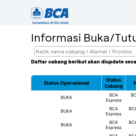
Informasi Buka/Tu
Daftar cabang berikut akan diupdate sec
Status
Status Operasional
Cabang
BCA
BC
BUKA
Express
BCA
BCA
BUKA
Express
BCA
BCA
BUKA
Express
BCA
BCA