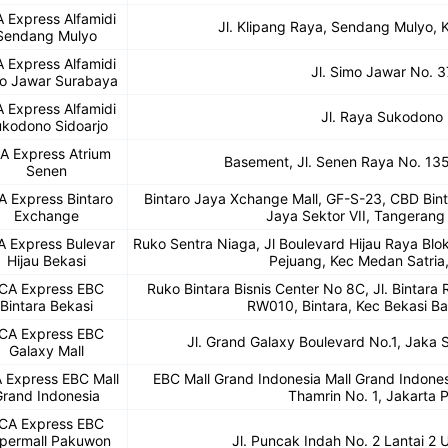
 Express Alfamidi
Jl. Klipang Raya, Sendang Mulyo,
Sendang Mulyo
 Express Alfamidi
Jl. Simo Jawar No. 3
o Jawar Surabaya
 Express Alfamidi
Jl. Raya Sukodono
kodono Sidoarjo
A Express Atrium
Basement, Jl. Senen Raya No. 13
Senen
A Express Bintaro
Bintaro Jaya Xchange Mall, GF-S-23, CBD Bint
Exchange
Jaya Sektor VII, Tangerang
 Express Bulevar
Ruko Sentra Niaga, Jl Boulevard Hijau Raya B
Hijau Bekasi
Pejuang, Kec Medan Satria,
CA Express EBC
Ruko Bintara Bisnis Center No 8C, Jl. Bintara
Bintara Bekasi
RW010, Bintara, Kec Bekasi Ba
CA Express EBC
Jl. Grand Galaxy Boulevard No.1, Jaka S
Galaxy Mall
 Express EBC Mall
EBC Mall Grand Indonesia Mall Grand Indones
rand Indonesia
Thamrin No. 1, Jakarta 
CA Express EBC
permall Pakuwon
Jl. Puncak Indah No. 2 Lantai 2 U