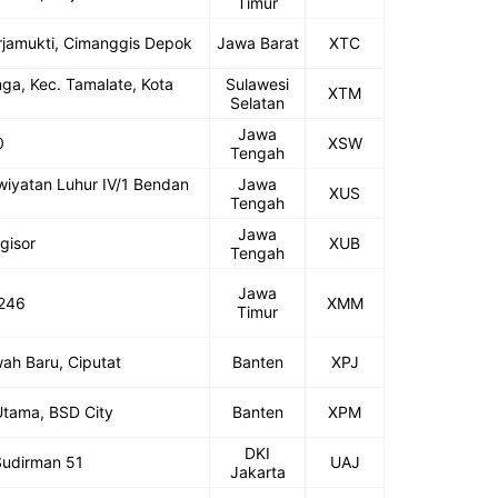
Timur
Harjamukti, Cimanggis Depok
Jawa Barat
XTC
ga, Kec. Tamalate, Kota
Sulawesi
XTM
Selatan
Jawa
0
XSW
Tengah
wiyatan Luhur IV/1 Bendan
Jawa
XUS
Tengah
Jawa
gisor
XUB
Tengah
Jawa
 246
XMM
Timur
ah Baru, Ciputat
Banten
XPJ
Utama, BSD City
Banten
XPM
DKI
 Sudirman 51
UAJ
Jakarta