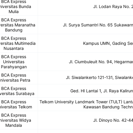
BCA Express
niversitas Bunda
Jl. Lodan Raya No. 
Mulia
BCA Express
versitas Maranatha
Jl. Surya Sumantri No. 65 Sukawarn
Bandung
BCA Express
ersitas Multimedia
Kampus UMN, Gading Se
Nusantara
BCA Express
Universitas
Jl. Ciumbuleuit No. 94, Hegarm
Parahyangan
BCA Express
Jl. Siwalankerto 121-131, Siwalan
niversitas Petra
BCA Express
Ged. HI Lantai 1, Jl. Raya Kalir
versitas Surabaya
BCA Express
Telkom University Landmark Tower (TULT) Lantai
iversitas Telkom
Kawasan Bandung Techn
BCA Express
niversitas Widya
Jl. Dinoyo No. 42-4
Mandala