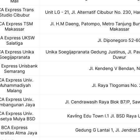
Mall
A Express Trans
Unit LG - 21, Jl. Alternatif Cibubur No. 230, 
Studio Cibubur
CA Express TSM
Jl. H.M Daeng, Patompo, Metro Tanjung Bun
Makassar
Makassar
A Express UKSW
Jl. Diponegoro 52-6
Salatiga
A Express Unika
Unika Soegijapranata Gedung Justinus, Jl. Pa
Soegijapranata
Duwur
 Express Unisbank
Jl. Kendeng V Bendan, N
Semarang
A Express Univ.
Muhammadiyah
Jl. Raya Tlogomas No.
Malang
A Express Univ.
Jl. Cendrawasih Raya Blok B7/P, Saw
mbangunan Jaya
A Express Univ.
Kavling Edu Town I.1 Jl. BSD Raya 
asetya Mulya BSD
BCA Express
Gedung G Lantai 1, Jl. Jendral
versitas Atma Jaya