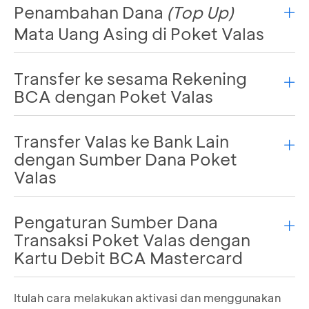
Login ke
myBCA
Penambahan Dana
(Top Up)
Klik
Selengkapnya
di bagian
Poket
Mata Uang Asing di Poket Valas
Saldo Poket Valas akan muncul
Transfer ke sesama Rekening
Login ke
myBCA
Pilih mata uang yang diinginkan di bagian
Poket
BCA dengan Poket Valas
Pilih
Tambah Dana
Pilih sumber dana
Transfer Valas ke Bank Lain
Login ke
myBCA
Pilih mata uang asal, lalu isi nominal
Pilih mata uang yang diinginkan di bagian
Poket
dengan Sumber Dana Poket
Pilih tujuan transaksi, klik
Lanjut
Pilih
Transfer
Valas
Baca
Pernyataan Pembelian Valuta Asing
, klik
Pilih rekening tujuan transfer pada
Daftar
Setuju
Transfer
Konfirmasi detail transaksi, klik
Lanjut
Pengaturan Sumber Dana
Login ke
myBCA
Pilih sumber dana
Masukkan PIN, penambahan dana berhasil
Pilih
Transfer
Transaksi Poket Valas dengan
Pilih mata uang tujuan dan mata uang asal, lalu
Pilih
Transfer Valas ke Bank Lain
isi nominal
Kartu Debit BCA Mastercard
Pilih
rekening tujuan yang tersimpan
atau pilih
Pilih
Tujuan Transaksi
, klik
Lanjut
Transfer ke tujuan baru
untuk rekening tujuan
Baca
Pernyataan Pembelian Valuta Asing
, klik
Itulah cara melakukan aktivasi dan menggunakan
Jika saldo Poket Valas pada saat transaksi di luar
baru
Setuju
*