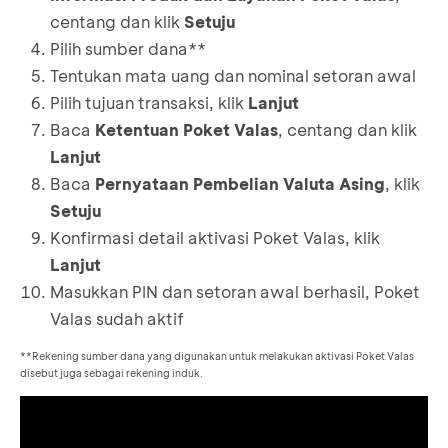
centang dan klik
Setuju
Pilih sumber dana**
Tentukan mata uang dan nominal setoran awal
Pilih tujuan transaksi, klik
Lanjut
Baca
Ketentuan Poket Valas
, centang dan klik
Lanjut
Baca
Pernyataan Pembelian Valuta Asing
, klik
Setuju
Konfirmasi detail aktivasi Poket Valas, klik
Lanjut
Masukkan PIN dan setoran awal berhasil, Poket
Valas sudah aktif
**Rekening sumber dana yang digunakan untuk melakukan aktivasi Poket Valas
disebut juga sebagai rekening induk.