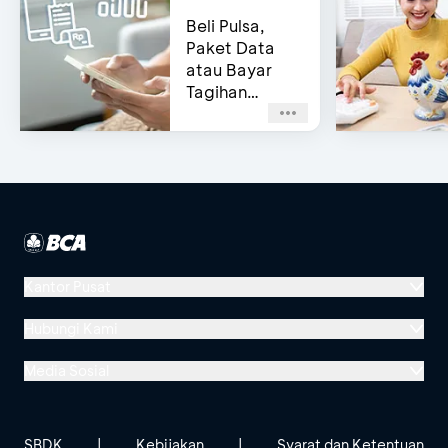
Ketentuan biaya transaksi dengan Poket Valas
Status kontrol transaksi berhasil diubah
Beli Pulsa,
mengikuti biaya transaksi dengan Kartu Debit
Paket Data
BCA Mastercard yang dapat dilihat di halaman
atau Bayar
berikut
.
Tagihan
Pascabayar?
Apakah saldo dalam setiap mata uang Poket
Bisa di e-
Valas mendapatkan bunga?
Channel BCA!
Saldo dalam setiap mata uang Poket Valas
tidak mendapatkan bunga.
Apakah Poket Valas bisa dideaktivasi?
Poket Valas bisa dideaktivasi. Untuk
mendeaktivasi Poket Valas, bisa melalui myBCA
Kantor Pusat
dengan cara:
Menara BCA, Grand Indonesia
Login ke
myBCA
Hubungi Kami
Jl. MH Thamrin No. 1
Klik
Selengkapnya
di bagian
Poket
Klik icon
di pojok kanan atas, lalu
Media Sosial
Jakarta 10310
Halo BCA 1500888
klik
Deaktivasi Poket Valas
Ikuti langkah-langkah selanjutnya
GoodLife BCA
Solusi BCA
Lokasi BCA Lainnya
halobca@bca.co.id
SBDK
|
Kebijakan
|
Syarat dan Ketentuan