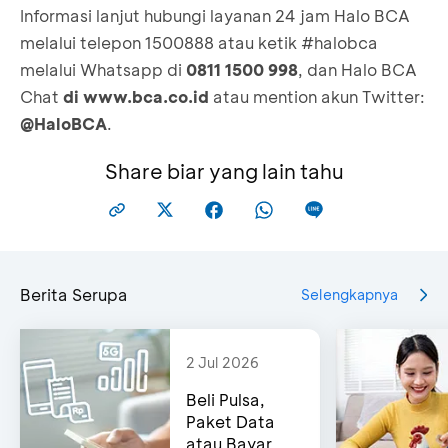
Transaksi berhasil
Informasi lanjut hubungi layanan 24 jam Halo BCA
diunggah
Dokumen, Bank Tujuan, Rekening Tujuan, Nama
(ditandai dengan tanda centang warna hijau di
melalui telepon 1500888 atau ketik #halobca
Jika dokumen sudah
”Disetujui”,
maka
Penerima, dan Nominal
bagian paling atas halaman)
dokumen tersebut
dapat digunakan sebagai
melalui Whatsapp di
0811 1500 998
, dan Halo BCA
Klik “Lanjut”
underlying
untuk transfer valas
Cek kembali data yang sudah terisi, lalu klik
Chat
di
www.bca.co.id
atau mention akun Twitter:
*
Transaksi valas ke sesama rekening BCA dengan
“Lanjut”
@HaloBCA
.
menggunakan dokumen underlying hanya dapat
Masukkan PIN transaksi
dilakukan ke rekening atas nama yang sama
Pengajuan dokumen underlying akan diproses
Share biar yang lain tahu
Berita Serupa
Selengkapnya
2 Jul 2026
Beli Pulsa,
Paket Data
atau Bayar