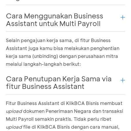
Cara Menggunakan Business
Otorisasi Transaksi Satuan atau
Bulk
Assistant untuk Multi Payroll
Buat transaksi Upload Penerimaan Negara dari
platform
mitra perusahaan.
Selain pengajuan kerja sama, di fitur Business
Log in KlikBCA Bisnis lalu pilih Penerimaan
Otorisasi Transaksi
Negara
Assistant juga kamu bisa melakukan penghentian
Buat transaksi Multi Payroll dari
platform
mitra
kerja sama (unbinding) dengan perusahaan mitra
perusahaan.
Pilih
Otorisasi Transaksi
melalui langkah-langkah berikut:
Log in KlikBCA Bisnis lalu pilih Multi Transaksi
Cara Penutupan Kerja Sama via
fitur Business Assistant
Fitur Business Assistant di KlikBCA Bisnis membuat
Masuk ke menu Business Assistant
upload
dokumen Penerimaan Negara dan transaksi
Pilih Otorisasi Transaksi Bulk atau Satuan pada
Multi Payroll semakin praktis. Tidak perlu ribet
menu Penerimaan Negara
upload
file di KlikBCA Bisnis dengan cara manual,