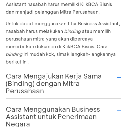
Assistant nasabah harus memiliki KlikBCA Bisnis
dan menjadi pelanggan Mitra Perusahaan.
Untuk dapat menggunakan fitur Business Assistant,
nasabah harus melakukan
binding
atau memilih
perusahaan mitra yang akan dipercaya
menerbitkan dokumen di KlikBCA Bisnis. Cara
binding
ini mudah kok, simak langkah-langkahnya
berikut ini.
Cara Mengajukan Kerja Sama
(Binding) dengan Mitra
Perusahaan
Cara Menggunakan Business
Mengirimkan
request
kerja sama dari Platform
mitra perusahaan.
Assistant untuk Penerimaan
Masuk ke menu
Business Assistant
Negara