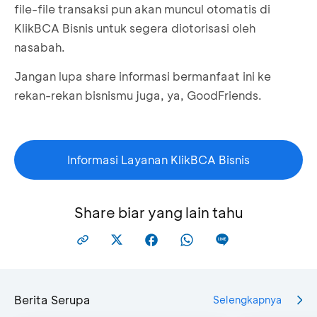
Pilih pengajuan kerja sama
yang akan
file-file transaksi pun akan muncul otomatis di
Pilih
Otorisasi Transaksi Bulk
atau
Satuan
pada
diotorisasi
KlikBCA Bisnis untuk segera diotorisasi oleh
menu
Multi Transaksi
nasabah.
Jangan lupa share informasi bermanfaat ini ke
rekan-rekan bisnismu juga, ya, GoodFriends.
Pilih
Pengaturan Kerja Sama
Klik centang pada file transaksi yang akan di-
Informasi Layanan KlikBCA Bisnis
otorisasi, lalu klik
Setuju
Klik
Setuju
untuk menyetujui kerja sama
Klik centang pada file transaksi yang akan
Share biar yang lain tahu
diotorisasi, lalu klik
Setuju
Pilih
kerja sama yang akan ditutup
Berita Serupa
Selengkapnya