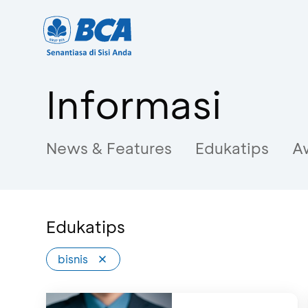
Informasi
News & Features
Edukatips
A
Edukatips
bisnis