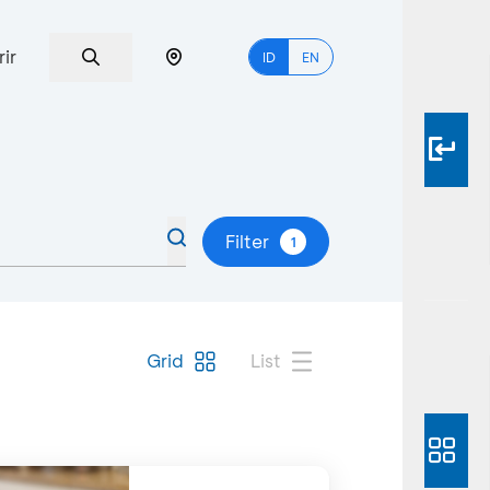
rir
ID
EN
Filter
1
Grid
List