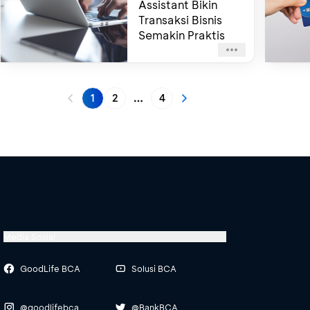
Assistant Bikin
Transaksi Bisnis
Semakin Praktis
1
2
4
More pages
Media Sosial
GoodLife BCA
Solusi BCA
@goodlifebca
@BankBCA