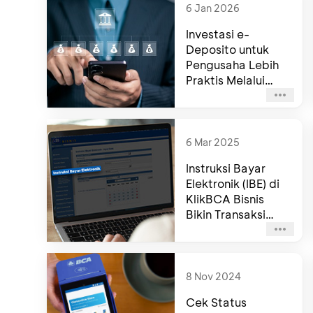
6 Jan 2026
Investasi e-
Deposito untuk
Pengusaha Lebih
Praktis Melalui
myBCA Bisnis
6 Mar 2025
Instruksi Bayar
Elektronik (IBE) di
KlikBCA Bisnis
Bikin Transaksi
Usaha Makin
Lancar
8 Nov 2024
Cek Status