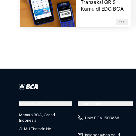
Transaksi QRIS
Kamu di EDC BCA
Kantor Pusat
Hubungi Kami
Menara BCA, Grand
Halo BCA 1500888
Indonesia
Jl. MH Thamrin No. 1
halobca@bca.co.id