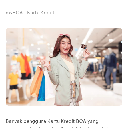
myBCA
Kartu Kredit
Banyak pengguna Kartu Kredit BCA yang