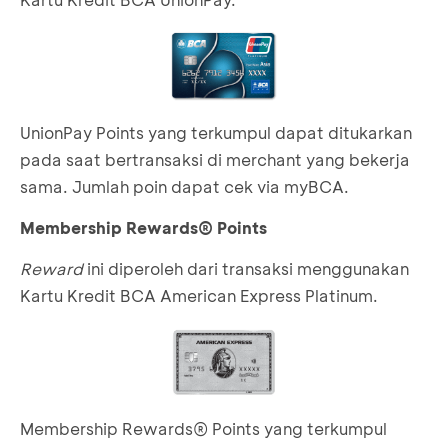
UnionPay Points yang terkumpul dapat ditukarkan
pada saat bertransaksi di merchant yang bekerja
sama. Jumlah poin dapat cek via myBCA.
Membership Rewards
®
Points
Reward
ini diperoleh dari transaksi menggunakan
Kartu Kredit BCA American Express Platinum.
Membership Rewards® Points yang terkumpul