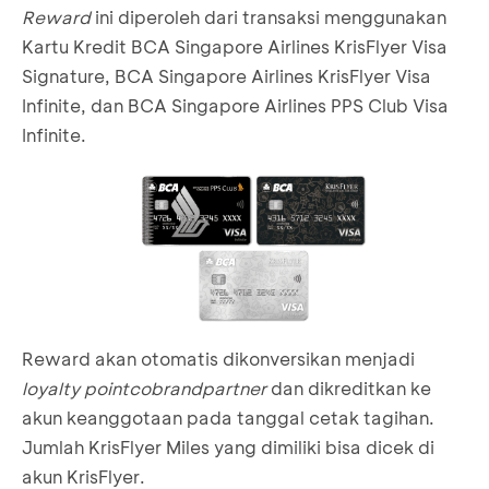
Reward
ini diperoleh dari transaksi menggunakan
Kartu Kredit BCA Singapore Airlines KrisFlyer Visa
Signature, BCA Singapore Airlines KrisFlyer Visa
Infinite, dan BCA Singapore Airlines PPS Club Visa
Infinite.
Reward akan otomatis dikonversikan menjadi
loyalty point
cobrand
partner
dan dikreditkan ke
akun keanggotaan pada tanggal cetak tagihan.
Jumlah KrisFlyer Miles yang dimiliki bisa dicek di
akun KrisFlyer.