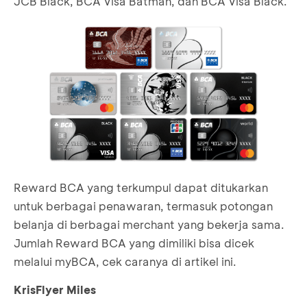
JCB Black, BCA Visa Batman, dan BCA Visa Black.
Reward BCA yang terkumpul dapat ditukarkan
untuk berbagai penawaran, termasuk potongan
belanja di berbagai
merchant yang bekerja sama
.
Jumlah Reward BCA yang dimiliki bisa dicek
melalui myBCA, cek caranya di
artikel ini
.
KrisFlyer Miles