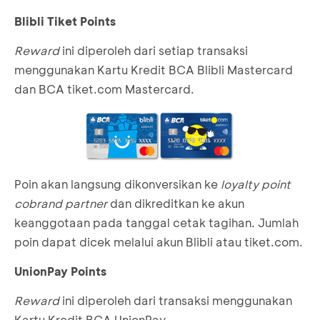
Blibli Tiket Points
Reward
ini diperoleh dari setiap transaksi
menggunakan Kartu Kredit BCA Blibli Mastercard
dan BCA tiket.com Mastercard.
Poin akan langsung dikonversikan ke
loyalty point
cobrand partner
dan dikreditkan ke akun
keanggotaan pada tanggal cetak tagihan. Jumlah
poin dapat dicek melalui akun Blibli atau
tiket.com
.
UnionPay Points
Reward
ini diperoleh dari transaksi menggunakan
Kartu Kredit BCA UnionPay.