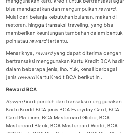
menggunakan kartu kredit untuk bertransaksi agar
bisa mendapatkan dan mengumpulkan
reward
.
Mulai dari belanja kebutuhan bulanan, makan di
restoran, hingga transaksi traveling, yang bisa
memberikan keuntungan tambahan dalam bentuk
poin atau
reward
tertentu.
Menariknya,
reward
yang dapat diterima dengan
bertransaksi menggunakan Kartu Kredit BCA hadir
dalam beberapa jenis, lho. Yuk, kenali berbagai
jenis
reward
Kartu Kredit BCA berikut ini.
Reward BCA
Reward
ini diperoleh dari transaksi menggunakan
Kartu Kredit BCA jenis BCA Everyday Card, BCA
Card Platinum, BCA Mastercard Globe, BCA
Mastercard Black, BCA Mastercard World, BCA