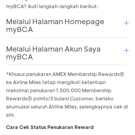
myBCA? Ikuti langkah-langkah berikut:
Melalui Halaman Homepage
myBCA
Melalui Halaman Akun Saya
Login ke myBCA
Scroll ke bawah, pilih tab Kartu Kredit
myBCA
Pilih
Penukaran Reward
Pilih jenis Airline Miles yang ingin ditukar
*Khusus penukaran AMEX Membership Rewards®
Login ke myBCA
Pilih jenis
reward
yang ingin digunakan
Pilih menu Akun saya, pilih tab kredit
ke Airline Miles tetap mengikuti ketentuan
Tentukan jumlah poin Reward BCA yang akan
Pilih
Penukaran Reward
pada bagian Reward
maksimal penukaran 1.500.000 Membership
ditukar menjadi Airline Miles
Pilih jenis Airline Miles yang ingin ditukar
Jika sudah sesuai, lengkapi data
Rewards® points/3 bulan/
Customer
, berlaku
Pilih jenis
reward
yang ingin digunakan
Konfirmasi dengan menyetujui Syarat dan
akumulasi seluruh Airline Miles, selengkapnya cek
di
Tentukan jumlah poin Reward BCA yang akan
Ketentuan
sini.
ditukar menjadi Airline Miles
Masukkan PIN transaksi
Jika sudah sesuai, lengkapi data
Penukaran Reward BCA menjadi Airline Miles
Cara Cek Status Penukaran Reward
Konfirmasi dengan menyetujui Syarat dan
berhasil diajukan