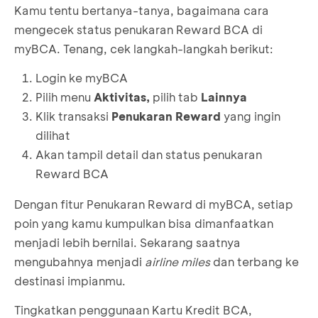
Kamu tentu bertanya-tanya, bagaimana cara
Ketentuan
Masukkan PIN transaksi
mengecek status penukaran Reward BCA di
Penukaran Reward BCA menjadi Airline Miles
myBCA. Tenang, cek langkah-langkah berikut:
berhasil diajukan
Login ke myBCA
Pilih menu
Aktivitas,
pilih tab
Lainnya
Klik transaksi
Penukaran Reward
yang ingin
dilihat
Akan tampil detail dan status penukaran
Reward BCA
Dengan fitur Penukaran Reward di myBCA, setiap
poin yang kamu kumpulkan bisa dimanfaatkan
menjadi lebih bernilai. Sekarang saatnya
mengubahnya menjadi
airline miles
dan terbang ke
destinasi impianmu.
Tingkatkan penggunaan Kartu Kredit BCA,