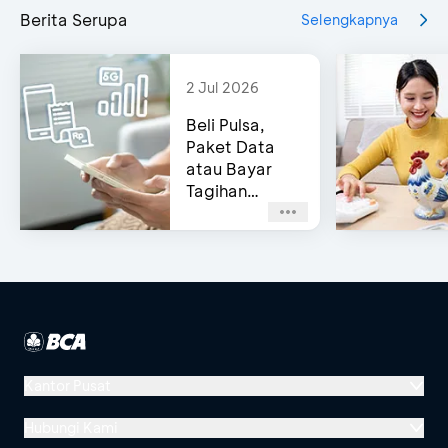
Berita Serupa
Selengkapnya
2 Jul 2026
Beli Pulsa,
Paket Data
atau Bayar
Tagihan
Pascabayar?
Bisa di e-
Channel BCA!
Kantor Pusat
Menara BCA, Grand Indonesia
Hubungi Kami
Jl. MH Thamrin No. 1