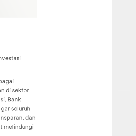
nvestasi
bagai
n di sektor
si, Bank
gar seluruh
ransparan, dan
t melindungi