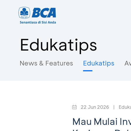
Edukatips
News & Features
Edukatips
A
22 Jun 2026
|
Eduk
Mau Mulai In