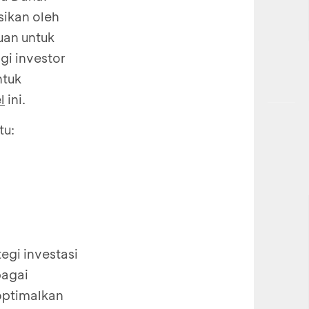
sikan oleh
uan untuk
i investor
ntuk
l
ini.
tu:
egi investasi
bagai
optimalkan