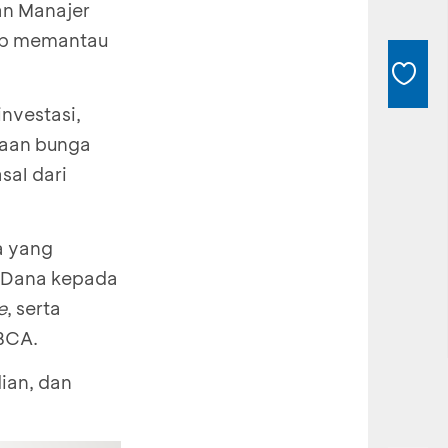
an Manajer
kup memantau
nvestasi,
maan bunga
sal dari
a yang
a Dana kepada
e
, serta
 BCA.
ian, dan