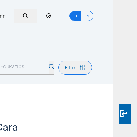
rir
ID
EN
Filter
Cara