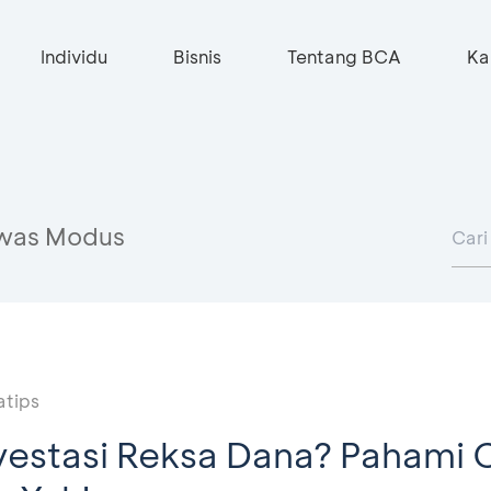
Individu
Bisnis
Tentang BCA
Ka
was Modus
atips
vestasi Reksa Dana? Pahami 