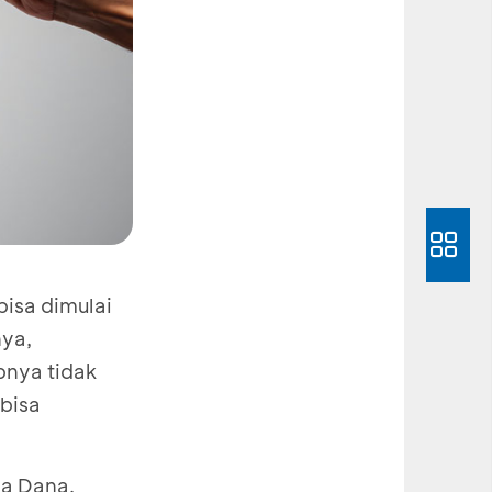
bisa dimulai
nya,
pnya tidak
bisa
sa Dana.