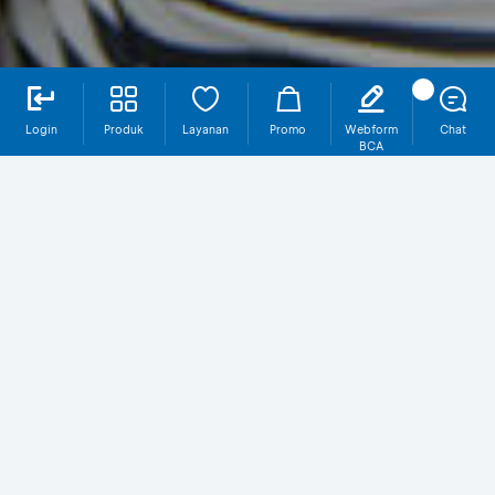
Login
Produk
Layanan
Promo
Webform
Chat
BCA
Jiwa
MyGuard
Selengkapnya