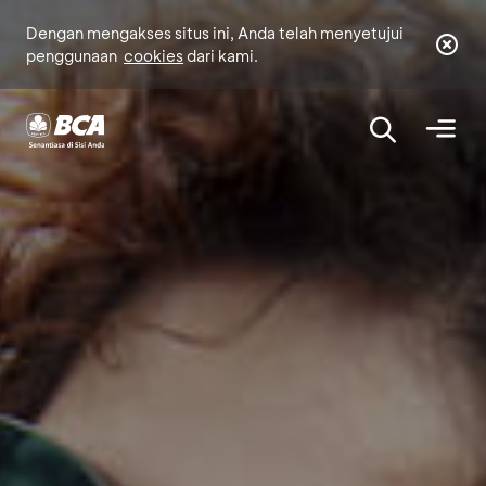
Dengan mengakses situs ini, Anda telah menyetujui
penggunaan
cookies
dari kami.