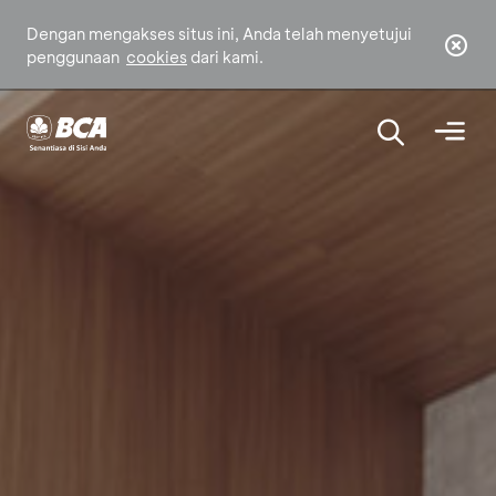
Dengan mengakses situs ini, Anda telah menyetujui
penggunaan
cookies
dari kami.