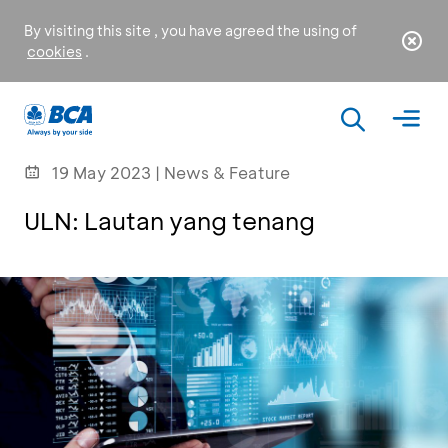
By visiting this site , you have agreed the using of
cookies
.
19 May 2023 | News & Feature
ULN: Lautan yang tenang