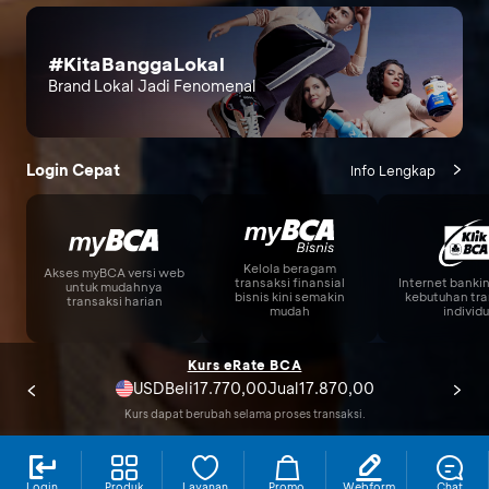
#KitaBanggaLokal
Brand Lokal Jadi Fenomenal
Login Cepat
Info Lengkap
Kelola beragam
Akses myBCA versi web
Internet banki
transaksi finansial
untuk mudahnya
kebutuhan tra
bisnis kini semakin
transaksi harian
individu
mudah
Kurs eRate BCA
USD
17.770,00
17.870,00
Beli
Jual
Kurs dapat berubah selama proses transaksi.
Promo Terbaru
Login
Produk
Layanan
Promo
Webform
Chat