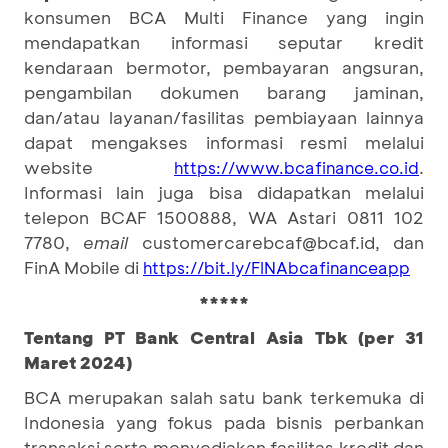
konsumen BCA Multi Finance yang ingin
mendapatkan informasi seputar kredit
kendaraan bermotor, pembayaran angsuran,
pengambilan dokumen barang jaminan,
dan/atau layanan/fasilitas pembiayaan lainnya
dapat mengakses informasi resmi melalui
website
.
https://www.
bcafinance
.co.id
Informasi lain juga bisa didapatkan melalui
telepon BCAF 1500888, WA Astari 0811 102
7780,
email
customercarebcaf@bcaf.id, dan
FinA Mobile di
https://bit.ly/FINAbcafinanceapp
*****
Tentang PT Bank Central Asia Tbk (per 31
Maret 2024)
BCA merupakan salah satu bank terkemuka di
Indonesia yang fokus pada bisnis perbankan
transaksi serta menyediakan fasilitas kredit dan