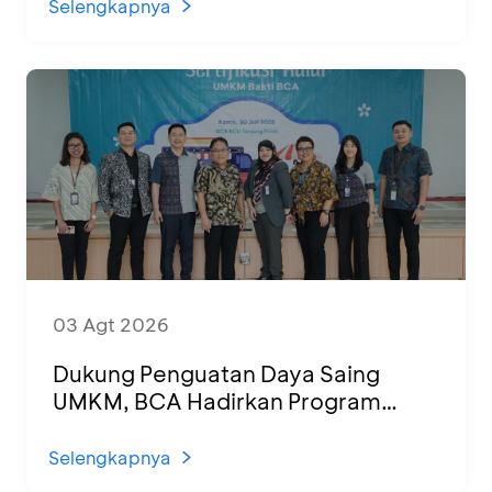
Selengkapnya
03 Agt 2026
Dukung Penguatan Daya Saing
UMKM, BCA Hadirkan Program
Sertifikasi Halal dan Pelatihan Usaha
di KCU Tanjung Priok
Selengkapnya