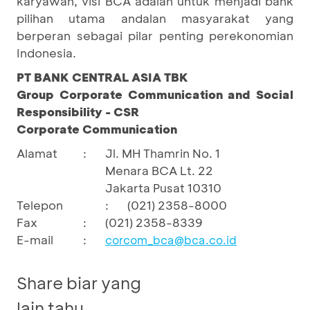
karyawan, visi BCA adalah untuk menjadi bank
pilihan utama andalan masyarakat yang
berperan sebagai pilar penting perekonomian
Indonesia.
PT BANK CENTRAL ASIA TBK
Group Corporate Communication and Social
Responsibility - CSR
Corporate Communication
Alamat
:
Jl. MH Thamrin No. 1
Menara BCA Lt. 22
Jakarta Pusat 10310
Telepon
:
(021) 2358-8000
Fax
:
(021) 2358-8339
E-mail
:
corcom_bca@bca.co.id
Share biar yang
lain tahu