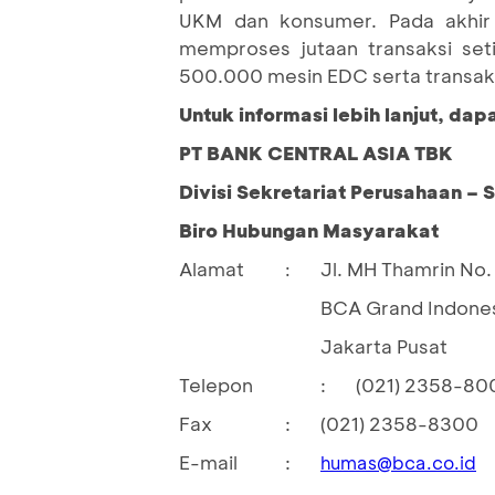
UKM dan konsumer. Pada akhir
memproses jutaan transaksi seti
500.000 mesin EDC serta transaksi
Untuk informasi lebih lanjut, da
PT BANK CENTRAL ASIA TBK
Divisi Sekretariat Perusahaan – 
Biro Hubungan Masyarakat
Alamat
Jl. MH Thamrin No. 
:
BCA Grand Indones
Jakarta Pusat
Telepon
:
(021) 2358-80
Fax
:
(021) 2358-8300
E-mail
:
humas@bca.co.id