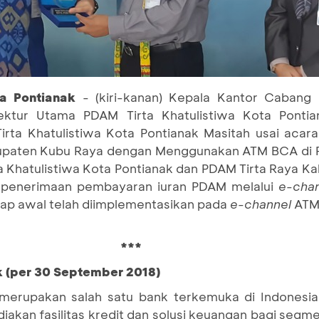
a Pontianak
- (kiri-kanan) Kepala Kantor Caban
ktur Utama PDAM Tirta Khatulistiwa Kota Pontian
rta Khatulistiwa Kota Pontianak Masitah usai acar
bupaten Kubu Raya dengan Menggunakan ATM BCA di Po
a Khatulistiwa Kota Pontianak dan PDAM Tirta Raya 
 penerimaan pembayaran iuran PDAM melalui
e-chan
hap awal telah diimplementasikan pada
e-channel
ATM
***
k (per 30 September 2018)
merupakan salah satu bank terkemuka di Indonesia
akan fasilitas kredit dan solusi keuangan bagi segme