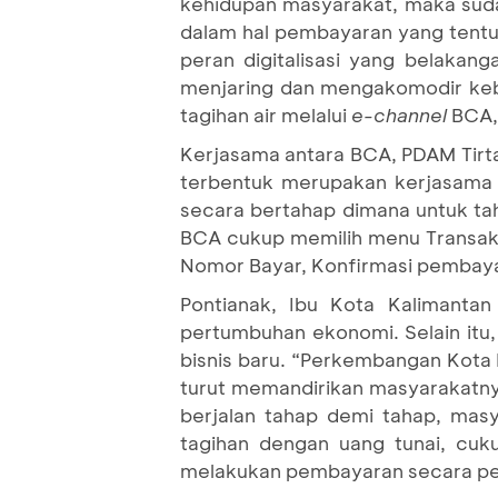
kehidupan masyarakat, maka suda
dalam hal pembayaran yang tentu
peran digitalisasi yang belakan
menjaring dan mengakomodir keb
tagihan air melalui
e-
channel
BCA,
Kerjasama antara BCA, PDAM Tirt
terbentuk merupakan kerjasama
secara bertahap dimana untuk ta
BCA cukup memilih menu Transaks
Nomor Bayar, Konfirmasi pembayar
Pontianak, Ibu Kota Kalimanta
pertumbuhan ekonomi. Selain itu
bisnis baru. “Perkembangan Kota 
turut memandirikan masyarakatny
berjalan tahap demi tahap, mas
tagihan dengan uang tunai, cu
melakukan pembayaran secara per