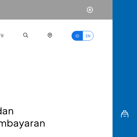
ir
ID
EN
PALING
BANYAK
DICARI
dan
myBCA
embayaran
Paylate