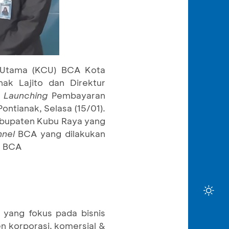
g Utama (KCU) BCA Kota
ak Lajito dan Direktur
a
Launching
Pembayaran
ntianak, Selasa (15/01).
Kabupaten Kubu Raya yang
nel
BCA yang dilakukan
 BCA
 yang fokus pada bisnis
n korporasi, komersial &