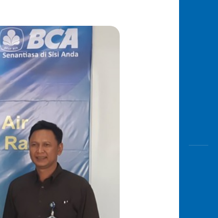
Awas
Modus
Buka
Rekeni
Tahapa
Edukati