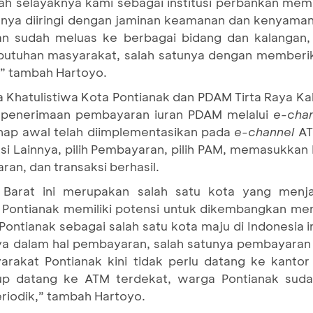
h selayaknya kami sebagai institusi perbankan me
nya diiringi dengan jaminan keamanan dan kenyamana
gan sudah meluas ke berbagai bidang dan kalangan
utuhan masyarakat, salah satunya dengan memberik
” tambah Hartoyo.
a Khatulistiwa Kota Pontianak dan PDAM Tirta Raya 
 penerimaan pembayaran iuran PDAM melalui
e-chan
hap awal telah diimplementasikan pada
e-channel
AT
i Lainnya, pilih Pembayaran, pilih PAM, memasukk
an, dan transaksi berhasil.
n Barat ini merupakan salah satu kota yang menj
, Pontianak memiliki potensi untuk dikembangkan me
Pontianak sebagai salah satu kota maju di Indonesia
a dalam hal pembayaran, salah satunya pembayaran t
yarakat Pontianak kini tidak perlu datang ke kan
kup datang ke ATM terdekat, warga Pontianak su
iodik,” tambah Hartoyo.