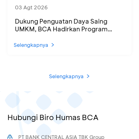
03 Agt 2026
Dukung Penguatan Daya Saing
UMKM, BCA Hadirkan Program
Sertifikasi Halal dan Pelatihan Usaha
di KCU Tanjung Priok
Selengkapnya
Selengkapnya
Hubungi Biro Humas BCA
PT BANK CENTRAL ASIA TBK Group