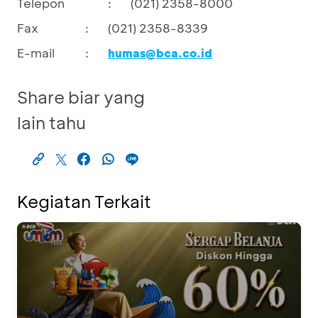
Telepon
:
(021) 2358-8000
Fax
:
(021) 2358-8339
E-mail
:
humas@bca.co.id
Share biar yang
lain tahu
Kegiatan Terkait