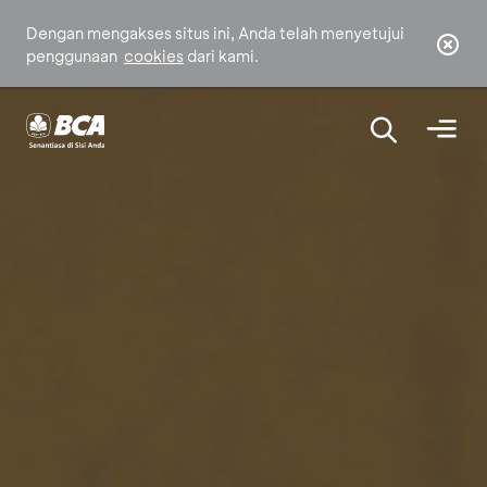
Dengan mengakses situs ini, Anda telah menyetujui
penggunaan
cookies
dari kami.