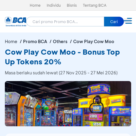
Home
Individu
Bisnis
Tentang BCA
Cari
Home
Promo BCA
Others
Cow Play Cow Moo
Cow Play Cow Moo - Bonus Top
Up Tokens 20%
Masa berlaku sudah lewat (27 Nov 2025 - 27 Mei 2026)