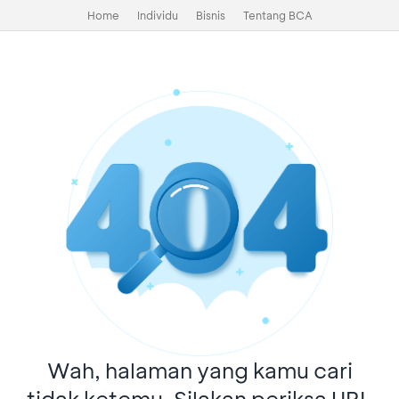
Home
Individu
Bisnis
Tentang BCA
Wah, halaman yang kamu cari
tidak ketemu. Silakan periksa URL