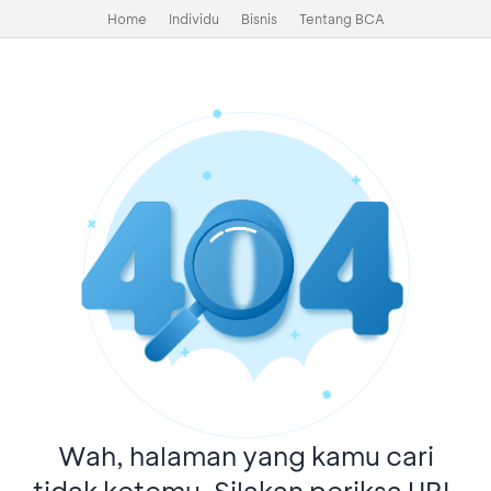
Home
Individu
Bisnis
Tentang BCA
Wah, halaman yang kamu cari
tidak ketemu. Silakan periksa URL