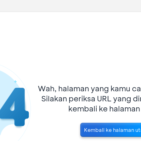
Wah, halaman yang kamu car
Silakan periksa URL yang d
kembali ke halaman
Kembali ke halaman u