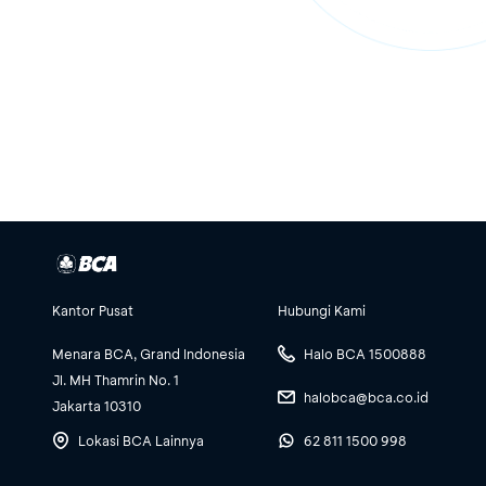
Kantor Pusat
Hubungi Kami
Menara BCA, Grand Indonesia
Halo BCA 1500888
Jl. MH Thamrin No. 1
halobca@bca.co.id
Jakarta 10310
Lokasi BCA Lainnya
62 811 1500 998