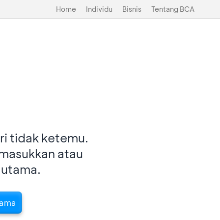
Home
Individu
Bisnis
Tentang BCA
i tidak ketemu.
imasukkan atau
 utama.
tama