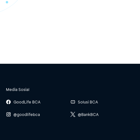
Media Sosial
GoodLife BCA
Solusi BCA
@goodlifebca
@BankBCA