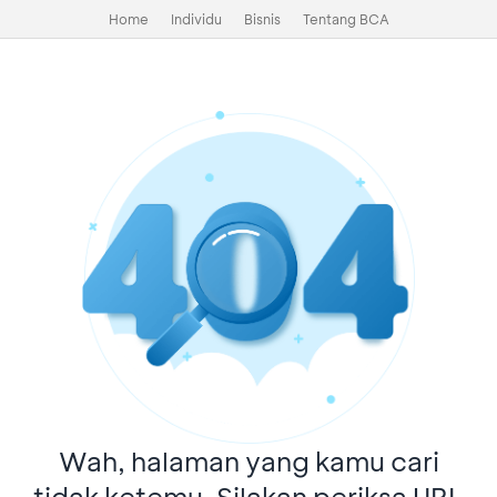
Home
Individu
Bisnis
Tentang BCA
Wah, halaman yang kamu cari
tidak ketemu. Silakan periksa URL