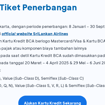
Tiket Penerbangan
akarta, dengan periode penerbangan: 8 Januari – 30 Se
i
official website
SriLankan Airlines
an Kartu Kredit BCA berlogo Mastercard/Visa & Kartu BC
n pajak atau komponen biaya tambahan lainnya
s pada saat detil Kartu Kredit BCA sudah dimasukkan p
pada tanggal 20 Maret – 4 April 2025 & 29 Mei – 6 Juni 
:
), Value (
Sub-Class
D), Semiflex (
Sub-Class
C)
, Q, N), Value (
Sub-Class
S, V, R, L) & Semiflex (
Sub-Clas
Ajukan Kartu Kredit Sekarang