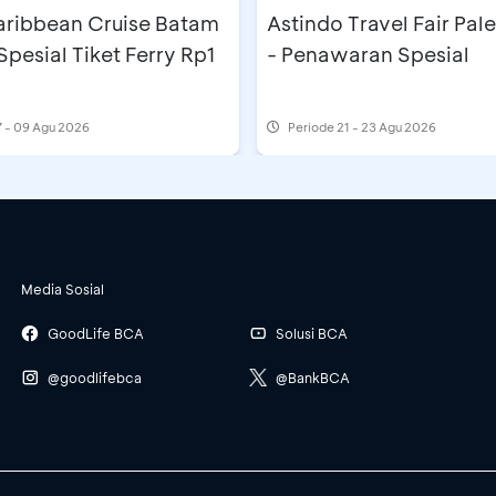
aribbean Cruise Batam
Astindo Travel Fair Pa
Spesial Tiket Ferry Rp1
- Penawaran Spesial
 - 09 Agu 2026
Periode
21 - 23 Agu 2026
Media Sosial
GoodLife BCA
Solusi BCA
@goodlifebca
@BankBCA