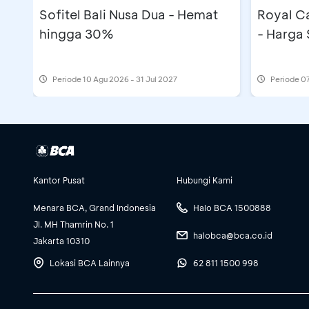
Sofitel Bali Nusa Dua - Hemat
Royal C
hingga 30%
- Harga 
Periode
10 Agu 2026 - 31 Jul 2027
Periode
07
Kantor Pusat
Hubungi Kami
Menara BCA, Grand Indonesia
Halo BCA 1500888
Jl. MH Thamrin No. 1
halobca@bca.co.id
Jakarta 10310
Lokasi BCA Lainnya
62 811 1500 998