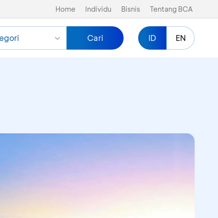
Home
Individu
Bisnis
Tentang BCA
egori
Cari
ID
EN