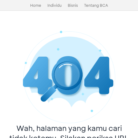
Home
Individu
Bisnis
Tentang BCA
Wah, halaman yang kamu cari
tidak ketemu. Silakan periksa URL