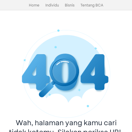
Home
Individu
Bisnis
Tentang BCA
Wah, halaman yang kamu cari
tidak ketemu. Silakan periksa URL