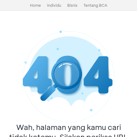
Home
Individu
Bisnis
Tentang BCA
Wah, halaman yang kamu cari
tidak ketemu. Silakan periksa URL