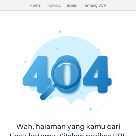
Home
Individu
Bisnis
Tentang BCA
Wah, halaman yang kamu cari
tidak ketemu. Silakan periksa URL